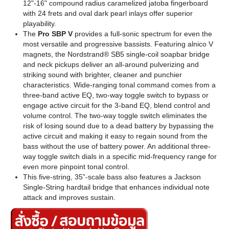
12"-16" compound radius caramelized jatoba fingerboard
with 24 frets and oval dark pearl inlays offer superior
playability.
The
Pro
SBP V
provides a full-sonic spectrum for even the
most versatile and progressive bassists. Featuring alnico V
magnets, the Nordstrand® SB5 single-coil soapbar bridge
and neck pickups deliver an all-around pulverizing and
striking sound with brighter, cleaner and punchier
characteristics. Wide-ranging tonal command comes from a
three-band active EQ, two-way toggle switch to bypass or
engage active circuit for the 3-band EQ, blend control and
volume control. The two-way toggle switch eliminates the
risk of losing sound due to a dead battery by bypassing the
active circuit and making it easy to regain sound from the
bass without the use of battery power. An additional three-
way toggle switch dials in a specific mid-frequency range for
even more pinpoint tonal control.
This five-string, 35”-scale bass also features a Jackson
Single-String hardtail bridge that enhances individual note
attack and improves sustain.