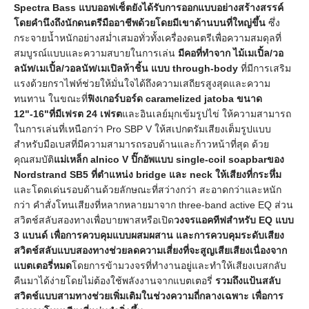
Spectra Bass แบบออฟเซ็ตยังได้รับการออกแบบอย่างสร้างสรรค์
โดยคำนึงถึงนักดนตรีมืออาชีพด้วยโดยมีเขาด้านบนที่ใหญ่ขึ้น
ซึ่ง
กระจายน้ำหนักอย่างสม่ำเสมอทั่วทั้งเครื่องดนตรีเพื่อความสมดุลที่
สมบูรณ์แบบและความสบายในการเล่น
มีคอที่ทำจาก ไม้เมเปิ้ล/วอ
ลนัท/เมเปิ้ล/วอลนัท/เมเปิลห้าชิ้น แบบ through-body
ที่มีการเสริม
แรงด้วยกราไฟท์ช่วยให้มั่นใจได้ถึงความเสถียรสูงสุดและความ
ทนทาน ในขณะที่
ฟิงเกอร์บอร์ด caramelized jatoba ขนาด
12"-16"ที่มีเฟรต 24 เฟรต
และอินเลย์มุกเข้มรูปไข่ ให้ความสามารถ
ในการเล่นที่เหนือกว่า Pro SBP V ให้สเปกตรัมเสียงเต็มรูปแบบ
สำหรับมือเบสที่มีความสามารถรอบด้านและก้าวหน้าที่สุด ด้วย
คุณสมบัติ
แม่เหล็ก alnico V ปิ๊กอัพแบบ single-coil soapbarของ
Nordstrand SB5 ที่ตำแหน่ง bridge และ neck ให้เสียงที่กระหึ่ม
และโดดเด่นรอบด้านด้วยลักษณะที่สว่างกว่า สะอาดกว่าและหนัก
กว่า คำสั่งโทนเสียงที่หลากหลายมาจาก three-band active EQ ส่วน
สวิตช์สลับสองทางเพื่อบายพาสหรือเปิด
วงจรแอคทีฟสำหรับ EQ แบบ
3 แบนด์ เพื่อการควบคุมแบบผสมผสาน และการควบคุมระดับเสียง
สวิตช์สลับแบบสองทางช่วยลดความเสี่ยงที่จะสูญเสียเสียงเนื่องจาก
แบตเตอรี่หมด
โดยการข้ามวงจรที่ทำงานอยู่และทำให้เสียงเบสกลับ
คืนมาได้ง่ายโดยไม่ต้องใช้พลังงานจากแบตเตอรี่
รวมถึงแป้นสลับ
สวิตช์แบบสามทางช่วยเพิ่มเติมในช่วงความถี่กลางเฉพาะ เพื่อการ