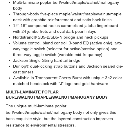
Multi-laminate poplar burl/walnut/maple/walnut/mahogany
body
Through-body five-piece maple/walnut/maple/walnut/maple
neck with graphite reinforcement and satin back finish
12”-16” compound radius caramelized jatoba fingerboard
with 24 jumbo frets and oval dark pearl inlays
Nordstrand® SB5-B/SB5-N bridge and neck pickups
Volume control, blend control, 3-band EQ (active only), two-
way toggle switch (selector for active/passive option) and
three-way toggle switch (variable mid-frequency)
Jackson Single-String hardtail bridge
Dunlop® dual-locking strap buttons and Jackson sealed die-
cast tuners
Available in Transparent Cherry Burst with unique 3×2 color
matched headstock with “J” logo and gold hardware
MULTI-LAMINATE POPLAR
BURL/WALNUT/MAPLE/WALNUT/MAHOGANY BODY
The unique multi-laminate poplar
burl/walnut/maple/walnut/mahogany body not only gives this
bass exquisite style, but the layered construction improves
resistance to environmental stressors.