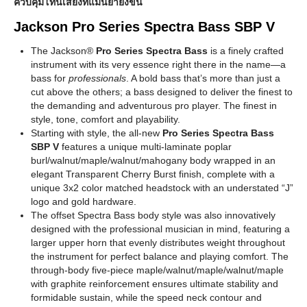
ควบคุมโทนเสียงที่แม่นยำยิ่งขึ้น
Jackson Pro Series Spectra Bass SBP V
The Jackson®
Pro Series Spectra Bass
is a finely crafted
instrument with its very essence right there in the name—a
bass for
professionals
. A bold bass that’s more than just a
cut above the others; a bass designed to deliver the finest to
the demanding and adventurous pro player. The finest in
style, tone, comfort and playability.
Starting with style, the all-new
Pro Series Spectra Bass
SBP V
features a unique multi-laminate poplar
burl/walnut/maple/walnut/mahogany body wrapped in an
elegant Transparent Cherry Burst finish, complete with a
unique 3x2 color matched headstock with an understated “J”
logo and gold hardware.
The offset Spectra Bass body style was also innovatively
designed with the professional musician in mind, featuring a
larger upper horn that evenly distributes weight throughout
the instrument for perfect balance and playing comfort. The
through-body five-piece maple/walnut/maple/walnut/maple
with graphite reinforcement ensures ultimate stability and
formidable sustain, while the speed neck contour and