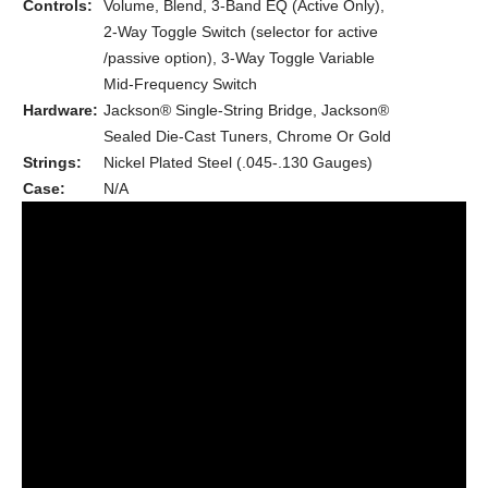
Controls:
Volume, Blend, 3-Band EQ (Active Only),
2-Way Toggle Switch (selector for active
/passive option), 3-Way Toggle Variable
Mid-Frequency Switch
Hardware:
Jackson® Single-String Bridge, Jackson®
Sealed Die-Cast Tuners, Chrome Or Gold
Strings:
Nickel Plated Steel (.045-.130 Gauges)
Case:
N/A