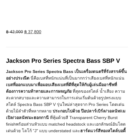
Original
Current
฿
42,000
฿
37,800
price
price
was:
is:
฿ 42,000.
฿ 37,800.
Jackson Pro Series Spectra Bass SBP V
Jackson Pro Series Spectra Bass เป็นเครื่องดนตรีที่รังสรรค์ขึ้น
อย่างประณีต
นี่คือเบสที่หนักแน่นที่เป็นมากกว่าเสียงเบสที่หนักแน่น
เบสที่ออกแบบมาเพื่อมอบเสียงเบสที่ดีที่สุดให้กับผู้เล่นมืออาชีพที่
ต้องการความท้าทายและการผจญภัย
ที่สุดของสไตล์ น้ำเสียง ความ
สะดวกสบายและความสามารถในการเล่นเริ่มต้นด้วยรูปทรงแบบ
สไตล์ Spectra Bass SBP V รุ่นใหม่ล่าสุดจาก Pro Series โดดเด่น
ด้วยไม้ลำตัวที่หลากหลาย
ประกอบไปด้วย ป๊อปลาร์เบิร์ล/วอลนัท/เม
เปิล/วอลนัท/มะฮอกกานี
ที่หุ้มด้วยสี Transparent Cherry Burst
finishพร้อมส่วนหัวแบบ matched headstock และเอกลักษณ์อันโดด
เด่นด้วย โลโก้ "J" แบบ understated และ
ฮาร์ดแวร์สีทองสไตล์บอดี้