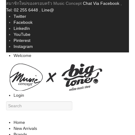
สมาชิกใหม่ของครอบครัว Music Concept
Chat Via Facebook
,
Tel: 02 255 6448
,
Line@
Twitter
Facebook
LinkedIn
YouTube
Pinterest
Instagram
Welcome
Login
Home
New Arrivals
Brands