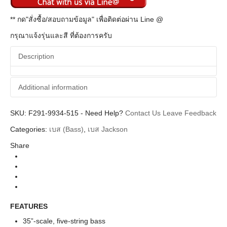
** กด"สั่งซื้อ/สอบถามข้อมูล" เพื่อติดต่อผ่าน Line @
กรุณาแจ้งรุ่นและสี ที่ต้องการครับ
Description
Additional information
SKU:
Additional information
F291-9934-515
-
Need Help?
Contact Us
Leave Feedback
Categories:
เบส (Bass)
,
เบส Jackson
Squier
Brands
Share
ElectricBasses
Instrument
Spectra
Body Types
Pro Series
Series
Cherry Burst Caramelized Jatoba Neck
Colors
FEATURES
35”-scale, five-string bass