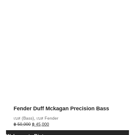
Fender Duff Mckagan Precision Bass
เบส (Bass)
,
เบส Fender
Original
Current
฿
50,000
฿
45,000
price
price