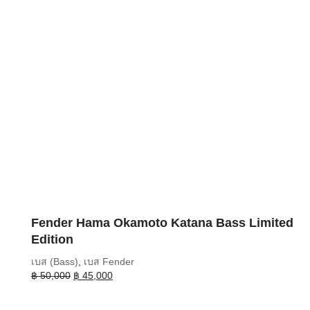
Fender Hama Okamoto Katana Bass Limited
Edition
เบส (Bass)
,
เบส Fender
Original
Current
฿
50,000
฿
45,000
price
price
was:
is: