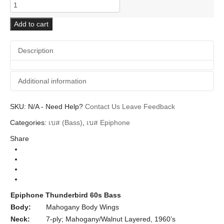
Epiphone
Thunderbird
60s
Add to cart
Bass
quantity
Description
Additional information
SKU:
Additional information
N/A
-
Need Help?
Contact Us
Leave Feedback
Categories:
เบส (Bass)
,
เบส Epiphone
Epiphone
Brands
Share
ElectricBasses
Instrument
Tobacco Sunburst Indian Laurel Neck
Colors
Epiphone Thunderbird 60s Bass
Body:
Mahogany Body Wings
Neck:
7-ply; Mahogany/Walnut Layered, 1960’s