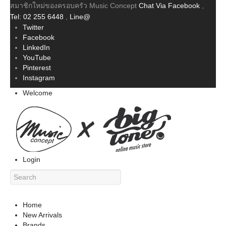
สมาชิกใหม่ของครอบครัว Music Concept
Chat Via Facebook
,
Tel: 02 255 6448
,
Line@
Twitter
Facebook
LinkedIn
YouTube
Pinterest
Instagram
Welcome
Login
Home
New Arrivals
Brands