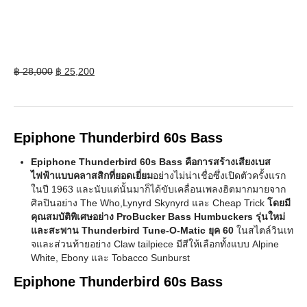
Original
Current
฿
28,000
฿
25,200
price
price
was:
is:
฿ 28,000.
฿ 25,200.
Epiphone Thunderbird 60s Bass
Epiphone Thunderbird 60s Bass คือการสร้างเสียงเบส
ไฟฟ้าแบบคลาสสิกที่ยอดเยี่ยม
อย่างไม่น่าเชื่อซึ่งเปิดตัวครั้งแรก
ในปี 1963 และนับแต่นั้นมาก็ได้ขับเคลื่อนเพลงฮิตมากมายจาก
ศิลปินอย่าง The Who,Lynyrd Skynyrd และ Cheap Trick
โดยมี
คุณสมบัติพิเศษอย่าง ProBucker Bass Humbuckers รุ่นใหม่
และสะพาน Thunderbird Tune-O-Matic ยุค 60
ในสไตล์วินเท
จและส่วนท้ายอย่าง Claw tailpiece มีสีให้เลือกทั้งแบบ Alpine
White, Ebony และ Tobacco Sunburst
Epiphone Thunderbird 60s Bass