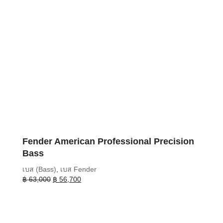
Fender American Professional Precision
Bass
เบส (Bass)
,
เบส Fender
Original
Current
฿
63,000
฿
56,700
price
price
was:
is:
฿ 63,000.
฿ 56,700.