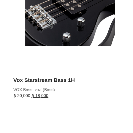
Vox Starstream Bass 1H
VOX Bass
,
เบส (Bass)
Original
Current
฿
20,000
฿
18,000
price
price
was:
is:
฿ 20,000.
฿ 18,000.