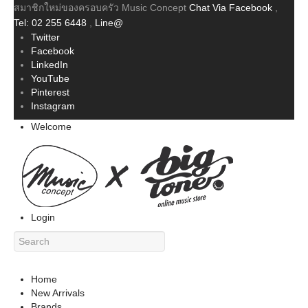
สมาชิกใหม่ของครอบครัว Music Concept
Chat Via Facebook
,
Tel: 02 255 6448
,
Line@
Twitter
Facebook
LinkedIn
YouTube
Pinterest
Instagram
Welcome
Login
Home
New Arrivals
Brands