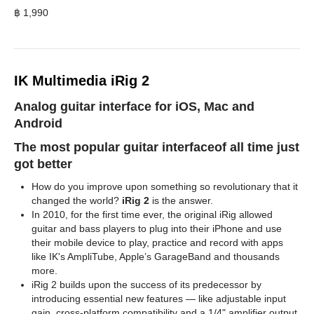
฿
1,990
IK Multimedia iRig 2
Analog guitar interface for iOS, Mac
and
Android
The most popular
guitar interface
of all time
just
got better
How do you improve upon something so revolutionary that it
changed the world?
iRig 2
is the answer.
In 2010, for the first time ever, the original iRig allowed
guitar and bass players to plug into their iPhone and use
their mobile device to play, practice and record with apps
like IK's AmpliTube, Apple’s GarageBand and thousands
more.
iRig 2 builds upon the success of its predecessor by
introducing essential new features — like adjustable input
gain, cross-platform compatibility and a 1/4" amplifier output