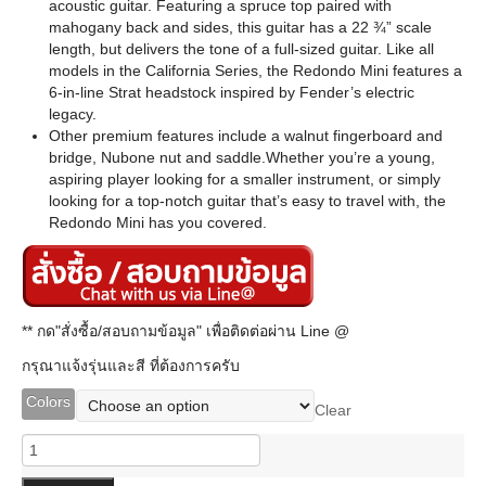
acoustic guitar. Featuring a spruce top paired with
mahogany back and sides, this guitar has a 22 ¾” scale
length, but delivers the tone of a full-sized guitar. Like all
models in the California Series, the Redondo Mini features a
6-in-line Strat headstock inspired by Fender’s electric
legacy.
Other premium features include a walnut fingerboard and
bridge, Nubone nut and saddle.Whether you’re a young,
aspiring player looking for a smaller instrument, or simply
looking for a top-notch guitar that’s easy to travel with, the
Redondo Mini has you covered.
** กด"สั่งซื้อ/สอบถามข้อมูล" เพื่อติดต่อผ่าน Line @
กรุณาแจ้งรุ่นและสี ที่ต้องการครับ
Colors
Clear
Fender
Redondo