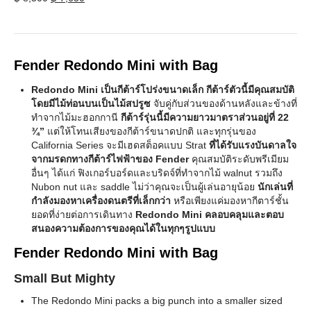
price
price
was:
is:
฿ 8,500.
฿ 7,650.
Fender Redondo Mini with Bag
Redondo Mini เป็นกีต้าร์โปร่งขนาดเล็ก กีต้าร์ตัวนี้มีคุณสมบัติ
โดยมีไม้ท่อนบนเป็นไม้สปรูซ
จับคู่กับส่วนของด้านหลังและข้างที่
ทำจากไม้มะฮอกกานี
กีต้าร์รุ่นนี้มีความยาวมาตราส่วนอยู่ที่ 22
¾”
แต่ให้โทนเสียงของกีต้าร์ขนาดปกติ และทุกรุ่นของ
California Series จะมีเฮดสต็อคแบบ Strat
ที่ได้รับแรงบันดาลใจ
จากมรดกทางกีต้าร์ไฟฟ้าของ Fender
คุณสมบัติระดับพรีเมียม
อื่นๆ ได้แก่ ฟิงเกอร์บอร์ดและบริดจ์ที่ทำจากไม้ walnut รวมถึง
Nubon nut และ saddle ไม่ว่าคุณจะเป็นผู้เล่นอายุน้อย
นักเล่นที่
กำลังมองหาเครื่องดนตรีที่เล็กกว่า
หรือเพียงแค่มองหากีตาร์ชั้น
ยอดที่ง่ายต่อการเดินทาง
Redondo Mini คลอบคลุมและตอบ
สนองความต้องการของคุณได้ในทุกๆรูปแบบ
Fender Redondo Mini with Bag
Small But Mighty
The Redondo Mini packs a big punch into a smaller sized