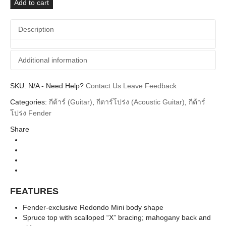
Mini
Add to cart
with
Bag
Description
quantity
Additional information
SKU:
Additional information
N/A
-
Need Help?
Contact Us
Leave Feedback
Categories:
กีต้าร์ (Guitar)
,
กีตาร์โปร่ง (Acoustic Guitar)
,
กีต้าร์
Fender
Brands
โปร่ง Fender
Guitar Acoustics
Instrument
Share
California Mini
Series
Sunburst Walnut Neck, Natural Walnut Neck
Colors
FEATURES
Fender-exclusive Redondo Mini body shape
Spruce top with scalloped “X” bracing; mahogany back and