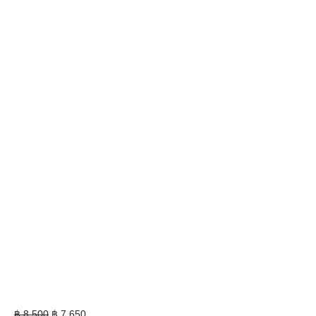
Original
Current
฿
8,500
฿
7,650