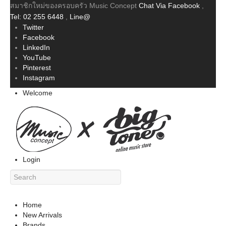
สมาชิกใหม่ของครอบครัว Music Concept
Chat Via Facebook
,
Tel: 02 255 6448
,
Line@
Twitter
Facebook
LinkedIn
YouTube
Pinterest
Instagram
Welcome
Login
Home
New Arrivals
Brands