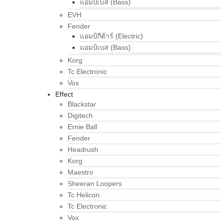
แอมป์เบส (Bass)
EVH
Fender
แอมป์กีต้าร์ (Electric)
แอมป์เบส (Bass)
Korg
Tc Electronic
Vox
Effect
Blackstar
Digitech
Ernie Ball
Fender
Headrush
Korg
Maestro
Sheeran Loopers
Tc Helicon
Tc Electronic
Vox