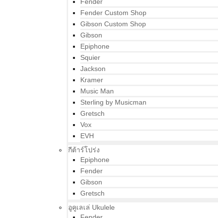
Fender
Fender Custom Shop
Gibson Custom Shop
Gibson
Epiphone
Squier
Jackson
Kramer
Music Man
Sterling by Musicman
Gretsch
Vox
EVH
กีต้าร์โปร่ง
Epiphone
Fender
Gibson
Gretsch
อูคูเลเล่ Ukulele
Fender