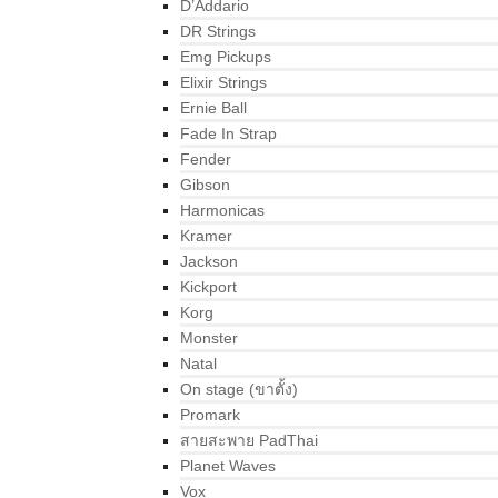
D’Addario
DR Strings
Emg Pickups
Elixir Strings
Ernie Ball
Fade In Strap
Fender
Gibson
Harmonicas
Kramer
Jackson
Kickport
Korg
Monster
Natal
On stage (ขาตั้ง)
Promark
สายสะพาย PadThai
Planet Waves
Vox