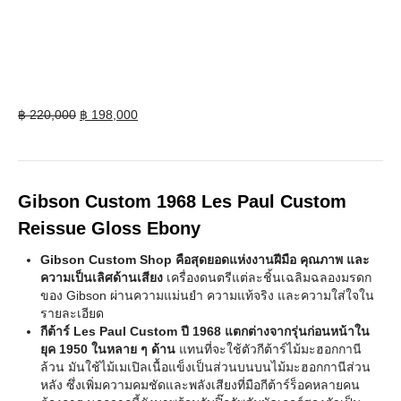
Original
Current
฿
220,000
฿
198,000
price
price
was:
is:
฿ 220,000.
฿ 198,000.
Gibson Custom 1968 Les Paul Custom
Reissue Gloss Ebony
Gibson Custom Shop คือสุดยอดแห่งงานฝีมือ คุณภาพ และ
ความเป็นเลิศด้านเสียง
เครื่องดนตรีแต่ละชิ้นเฉลิมฉลองมรดก
ของ Gibson ผ่านความแม่นยำ ความแท้จริง และความใส่ใจใน
รายละเอียด
กีต้าร์ Les Paul Custom ปี 1968 แตกต่างจากรุ่นก่อนหน้าใน
ยุค 1950 ในหลาย ๆ ด้าน
แทนที่จะใช้ตัวกีต้าร์ไม้มะฮอกกานี
ล้วน มันใช้ไม้เมเปิลเนื้อแข็งเป็นส่วนบนบนไม้มะฮอกกานีส่วน
หลัง ซึ่งเพิ่มความคมชัดและพลังเสียงที่มือกีต้าร์ร็อคหลายคน