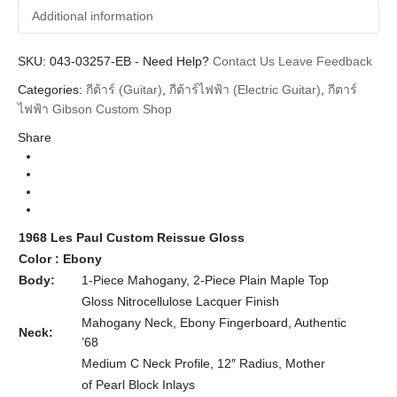
Additional information
SKU:
Additional information
043-03257-EB
-
Need Help?
Contact Us
Leave Feedback
Categories:
กีต้าร์ (Guitar)
,
กีต้าร์ไฟฟ้า (Electric Guitar)
,
กีตาร์
Gibson Custom
Brands
ไฟฟ้า Gibson Custom Shop
Guitar Electric
Instrument
Share
Les Paul
Body Types
Gloss Ebony Ebony Neck
Colors
1968 Les Paul Custom Reissue Gloss
Color : Ebony
Body:
1-Piece Mahogany, 2-Piece Plain Maple Top
Gloss Nitrocellulose Lacquer Finish
Mahogany Neck, Ebony Fingerboard, Authentic
Neck:
’68
Medium C Neck Profile, 12″ Radius, Mother
of Pearl Block Inlays