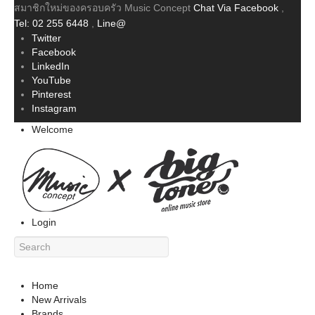
สมาชิกใหม่ของครอบครัว Music Concept
Chat Via Facebook
,
Tel: 02 255 6448
,
Line@
Twitter
Facebook
LinkedIn
YouTube
Pinterest
Instagram
Welcome
Login
Home
New Arrivals
Brands