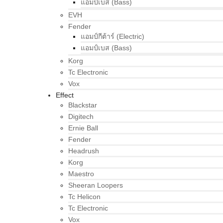
แอมป์เบส (Bass)
EVH
Fender
แอมป์กีต้าร์ (Electric)
แอมป์เบส (Bass)
Korg
Tc Electronic
Vox
Effect
Blackstar
Digitech
Ernie Ball
Fender
Headrush
Korg
Maestro
Sheeran Loopers
Tc Helicon
Tc Electronic
Vox