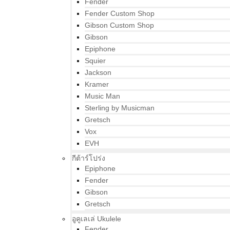
Fender
Fender Custom Shop
Gibson Custom Shop
Gibson
Epiphone
Squier
Jackson
Kramer
Music Man
Sterling by Musicman
Gretsch
Vox
EVH
กีต้าร์โปร่ง
Epiphone
Fender
Gibson
Gretsch
อูคูเลเล่ Ukulele
Fender