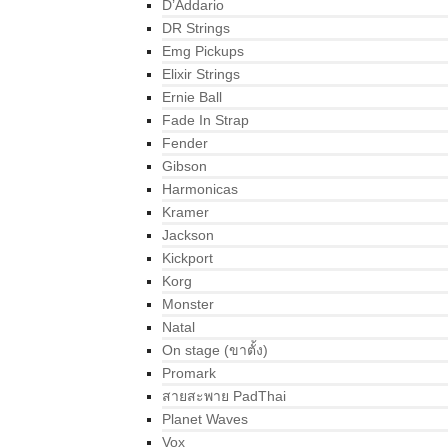
D’Addario
DR Strings
Emg Pickups
Elixir Strings
Ernie Ball
Fade In Strap
Fender
Gibson
Harmonicas
Kramer
Jackson
Kickport
Korg
Monster
Natal
On stage (ขาตั้ง)
Promark
สายสะพาย PadThai
Planet Waves
Vox