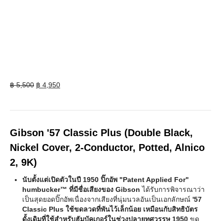
Original
Current
฿
5,500
฿
4,950
price
price
was:
is:
฿ 5,500.
฿ 4,950.
Gibson '57 Classic Plus (Double Black,
Nickel Cover, 2-Conductor, Potted, Alnico
2, 9K)
นับตั้งแต่เปิดตัวในปี 1950 ปิ๊กอัพ "Patent Applied For"
humbucker™ ที่มีชื่อเสียงของ Gibson
ได้รับการพิจารณาว่า
เป็นสุดยอดปิ๊กอัพเนื่องจากเสียงที่นุ่มนวลอันเป็นเอกลักษณ์
'57
Classic Plus ใช้ขดลวดที่พันไว้เล็กน้อย เหมือนกับสิทธิบัตร
ดั้งเดิมที่ใช้สำหรับฮัมบัคเกอร์ในช่วงปลายทศวรรษ 1950
ขด