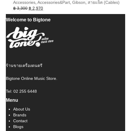
Accessories
,
Accessories&Part
,
Gibson
,
สายแจ็ค (Cables)
Original
Current
฿
3,300
฿
2,970
price
price
Welcome to Bigtone
was:
is:
฿ 3,300.
฿ 2,970.
ร้านขายเครื่องดนตรี
Bigtone Online Music Store.
Tel: 02 255 6448
Menu
About Us
Brands
Contact
Blogs