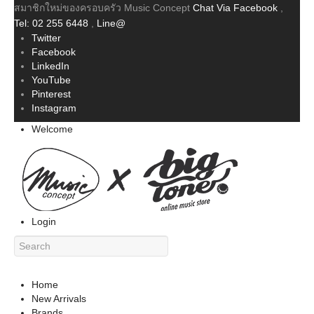
สมาชิกใหม่ของครอบครัว Music Concept
Chat Via Facebook
,
Tel: 02 255 6448
,
Line@
Twitter
Facebook
LinkedIn
YouTube
Pinterest
Instagram
Welcome
Login
Home
New Arrivals
Brands