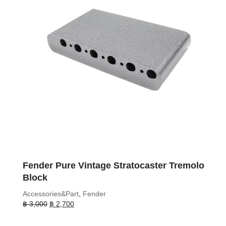
Fender Pure Vintage Stratocaster Tremolo
Block
Accessories&Part
,
Fender
Original
Current
฿
3,000
฿
2,700
price
price
was:
is: