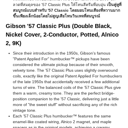
ลวดที่สมดุลของ '57 Classic Plus ให้โทนสีครีมที่อบอุ่น
เป็นคู่หูที่
สมบูรณ์แบบสำหรับ '57 Classic โดยมอบโทนเสียงที่หวานมาก
ขึ้นเพียงเล็กน้อยโดยไม่สูญเสียโทนวินเทจที่สมบูรณ์
Gibson '57 Classic Plus (Double Black,
Nickel Cover, 2-Conductor, Potted, Alnico
2, 9K)
Since their introduction in the 1950s, Gibson's famous
"Patent Applied For" humbucker™ pickups have been
considered the ultimate pickup because of their smooth,
velvety tone. The '57 Classic Plus uses slightly overwound
coils, exactly like the original Patent Applied For humbuckers
of the late 1950s that accidentally received a few additional
turns of wire. The balanced coils of the ’57 Classic Plus give
them a warm, creamy tone. They are the perfect bridge-
position companion to the '57 Classic, delivering just a little
more of "the sweet stuff" without sacrificing any of the rich
vintage tone.
Each '57 Classic Plus humbucker™ features the same
enamel-like coated wiring, Alnico 2 magnet, and maple
spacers as in the original models, achieving a creamy,