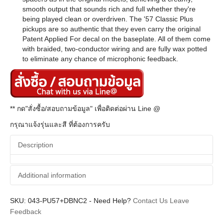
smooth output that sounds rich and full whether they're
being played clean or overdriven. The '57 Classic Plus
pickups are so authentic that they even carry the original
Patent Applied For decal on the baseplate. All of them come
with braided, two-conductor wiring and are fully wax potted
to eliminate any chance of microphonic feedback.
** กด"สั่งซื้อ/สอบถามข้อมูล" เพื่อติดต่อผ่าน Line @
กรุณาแจ้งรุ่นและสี ที่ต้องการครับ
Description
Additional information
SKU:
Additional information
043-PU57+DBNC2
-
Need Help?
Contact Us
Leave
Feedback
Gibson