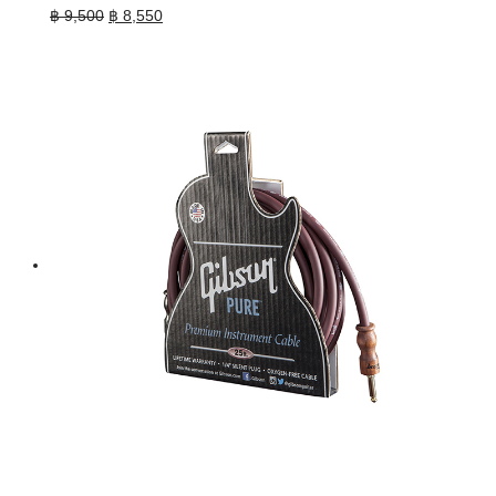
Original
Current
฿
9,500
฿
8,550
price
price
was:
is:
฿ 9,500.
฿ 8,550.