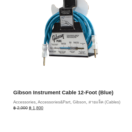
Gibson Instrument Cable 12-Foot (Blue)
Accessories
,
Accessories&Part
,
Gibson
,
สายแจ็ค (Cables)
Original
Current
฿
2,000
฿
1,800
price
price
was:
is:
฿ 2,000.
฿ 1,800.