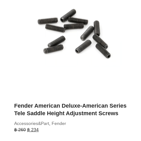
Fender American Deluxe-American Series
Tele Saddle Height Adjustment Screws
Accessories&Part
,
Fender
Original
Current
฿
260
฿
234
price
price