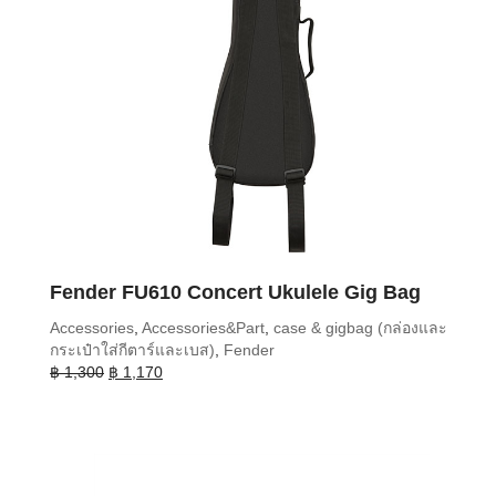
Fender FU610 Concert Ukulele Gig Bag
Accessories
,
Accessories&Part
,
case & gigbag (กล่องและ
กระเป๋าใส่กีตาร์และเบส)
,
Fender
Original
Current
฿
1,300
฿
1,170
price
price
was:
is:
฿ 1,300.
฿ 1,170.