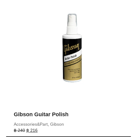
Gibson Guitar Polish
Accessories&Part
,
Gibson
Original
Current
฿
240
฿
216
price
price