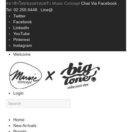
สมาชิกใหม่ของครอบครัว Music Concept
Chat Via Facebook
,
Tel: 02 255 6448
,
Line@
Twitter
Facebook
LinkedIn
YouTube
Pinterest
Instagram
Welcome
Login
Home
New Arrivals
Brands