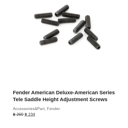
Fender American Deluxe-American Series
Tele Saddle Height Adjustment Screws
Accessories&Part
,
Fender
Original
Current
฿
260
฿
234
price
price
was:
is: