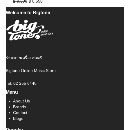
Original
Current
฿
9,500
฿
8,550
price
price
Welcome to Bigtone
was:
is:
฿ 9,500.
฿ 8,550.
ร้านขายเครื่องดนตรี
Bigtone Online Music Store.
Tel: 02 255 6448
Menu
About Us
Brands
Contact
Blogs
Popular