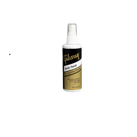
฿ 260.
฿ 234.