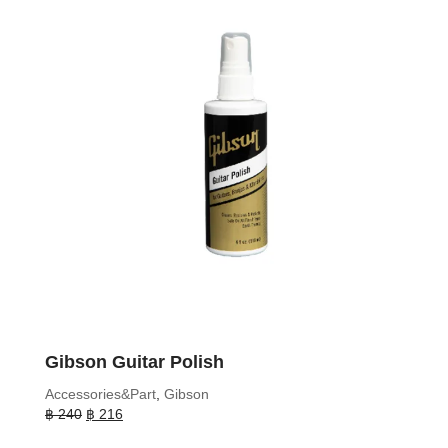
Gibson Guitar Polish
Accessories&Part
,
Gibson
Original
Current
฿
240
฿
216
price
price