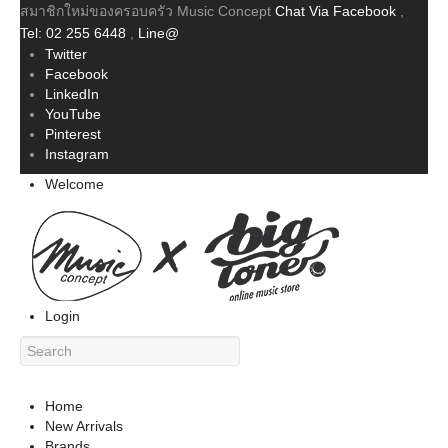
สมาชิกใหม่ของครอบครัว Music Concept
Chat Via Facebook
,
Tel: 02 255 6448
,
Line@
Twitter
Facebook
LinkedIn
YouTube
Pinterest
Instagram
Welcome
Login
Home
New Arrivals
Brands