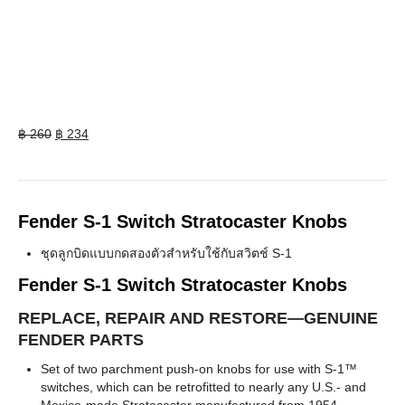
Original
Current
฿
260
฿
234
price
price
was:
is:
฿ 260.
฿ 234.
Fender S-1 Switch Stratocaster Knobs
ชุดลูกบิดแบบกดสองตัวสำหรับใช้กับสวิตช์ S-1
Fender S-1 Switch Stratocaster Knobs
REPLACE, REPAIR AND RESTORE—GENUINE
FENDER PARTS
Set of two parchment push-on knobs for use with S-1™
switches, which can be retrofitted to nearly any U.S.- and