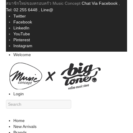
สมาชิกใหม่ของครอบครัว Music Concept
Chat Via Facebook
,
Tel: 02 255 6448
,
Line@
Twitter
Facebook
LinkedIn
YouTube
Pinterest
Instagram
Welcome
Login
Home
New Arrivals
Brands