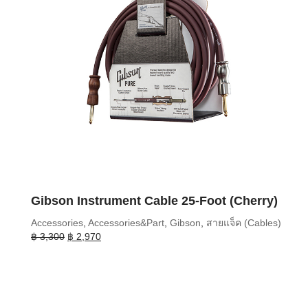
Gibson Instrument Cable 25-Foot (Cherry)
Accessories
,
Accessories&Part
,
Gibson
,
สายแจ็ค (Cables)
Original
Current
฿
3,300
฿
2,970
price
price
was:
is:
฿ 3,300.
฿ 2,970.