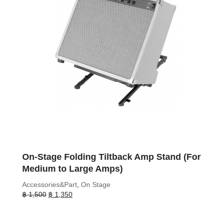
On-Stage Folding Tiltback Amp Stand (For
Medium to Large Amps)
Accessories&Part
,
On Stage
Original
Current
฿
1,500
฿
1,350
price
price
was:
is: