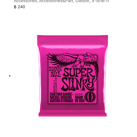
Accessories
,
Accessories&Part
,
Gibson
,
สายกีต้าร์
฿
240