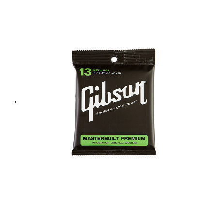
price
price
was:
is:
฿ 650.
฿ 585.