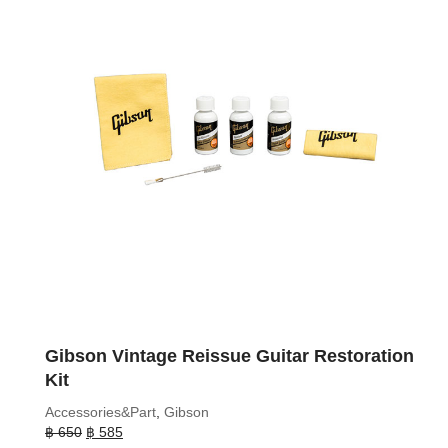
Gibson Vintage Reissue Guitar Restoration
Kit
Accessories&Part
,
Gibson
Original
Current
฿
650
฿
585