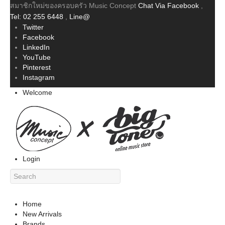
สมาชิกใหม่ของครอบครัว Music Concept
Chat Via Facebook
,
Tel: 02 255 6448
,
Line@
Twitter
Facebook
LinkedIn
YouTube
Pinterest
Instagram
Welcome
Login
Home
New Arrivals
Brands