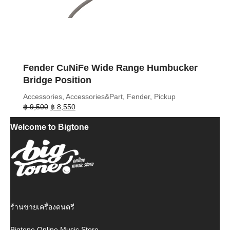
Fender CuNiFe Wide Range Humbucker
Bridge Position
Accessories
,
Accessories&Part
,
Fender
,
Pickup
Original
Current
฿
9,500
฿
8,550
price
price
Welcome to Bigtone
was:
is:
฿ 9,500.
฿ 8,550.
ร้านขายเครื่องดนตรี
Bigtone Online Music Store.