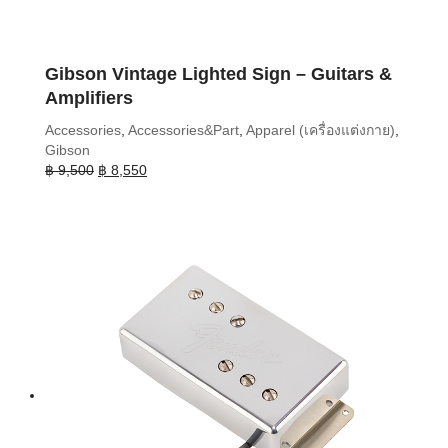
Gibson Vintage Lighted Sign – Guitars &
Amplifiers
Accessories
,
Accessories&Part
,
Apparel (เครื่องแต่งกาย)
,
Gibson
Original
Current
฿
9,500
฿
8,550
price
price
was:
is:
฿ 9,500.
฿ 8,550.