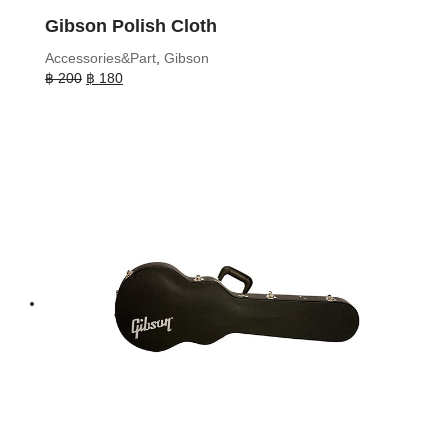
Gibson Polish Cloth
Accessories&Part
,
Gibson
Original
Current
฿
200
฿
180
price
price
was:
is:
฿ 200.
฿ 180.