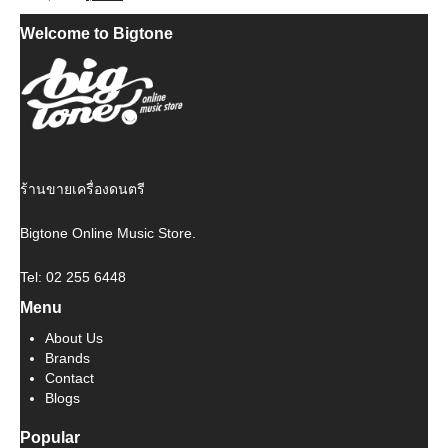
price
price
Welcome to Bigtone
was:
is:
฿ 380.
฿ 342.
ร้านขายเครื่องดนตรี
Bigtone Online Music Store.
Tel: 02 255 6448
Menu
About Us
Brands
Contact
Blogs
Popular