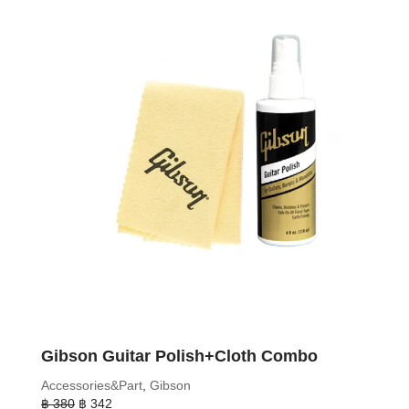
Gibson Guitar Polish+Cloth Combo
Accessories&Part
,
Gibson
Original
Current
฿
380
฿
342