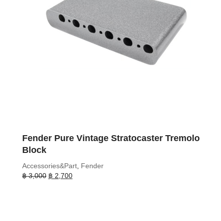
Fender Pure Vintage Stratocaster Tremolo
Block
Accessories&Part
,
Fender
Original
Current
฿
3,000
฿
2,700
price
price
was:
is:
฿ 3,000.
฿ 2,700.