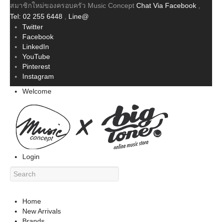
สมาชิกใหม่ของครอบครัว Music Concept
Chat Via Facebook
,
Tel: 02 255 6448
,
Line@
Twitter
Facebook
LinkedIn
YouTube
Pinterest
Instagram
Welcome
Login
Home
New Arrivals
Brands