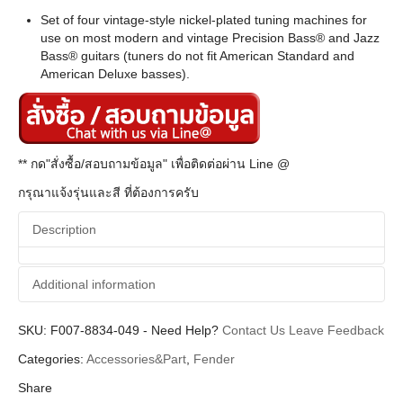
Set of four vintage-style nickel-plated tuning machines for
use on most modern and vintage Precision Bass® and Jazz
Bass® guitars (tuners do not fit American Standard and
American Deluxe basses).
** กด"สั่งซื้อ/สอบถามข้อมูล" เพื่อติดต่อผ่าน Line @
กรุณาแจ้งรุ่นและสี ที่ต้องการครับ
Description
Additional information
SKU:
Additional information
F007-8834-049
-
Need Help?
Contact Us
Leave Feedback
Categories:
Accessories&Part
,
Fender
Fender
Brands
Share
Part (อะไหล่)
Categories