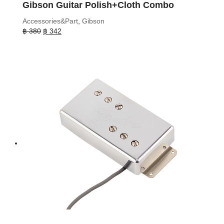
Gibson Guitar Polish+Cloth Combo
Accessories&Part
,
Gibson
Original
Current
฿
380
฿
342
price
price
was:
is:
฿ 380.
฿ 342.