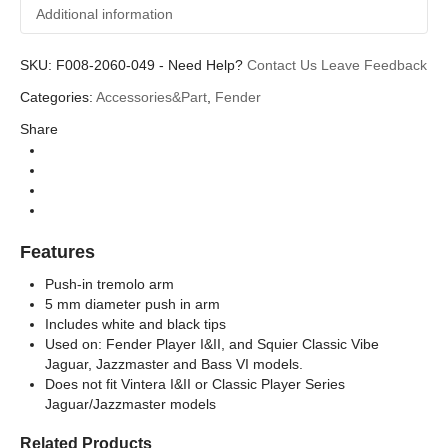
Additional information
SKU:
Additional information
F008-2060-049
-
Need Help?
Contact Us
Leave Feedback
Categories:
Accessories&Part
,
Fender
Fender
Brands
Share
Part (อะไหล่)
Categories
Features
Push-in tremolo arm
5 mm diameter push in arm
Includes white and black tips
Used on: Fender Player I&II, and Squier Classic Vibe
Jaguar, Jazzmaster and Bass VI models.
Does not fit Vintera I&II or Classic Player Series
Jaguar/Jazzmaster models
Related Products