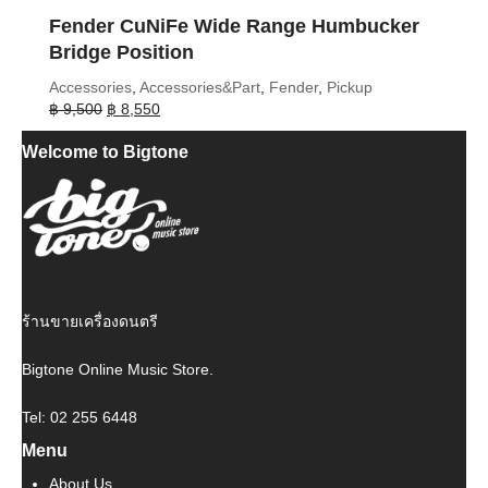
Fender CuNiFe Wide Range Humbucker
Bridge Position
Accessories
,
Accessories&Part
,
Fender
,
Pickup
Original
Current
฿
9,500
฿
8,550
price
price
Welcome to Bigtone
was:
is:
฿ 9,500.
฿ 8,550.
ร้านขายเครื่องดนตรี
Bigtone Online Music Store.
Tel: 02 255 6448
Menu
About Us