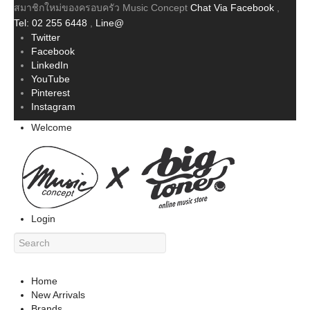
สมาชิกใหม่ของครอบครัว Music Concept
Chat Via Facebook
,
Tel: 02 255 6448
,
Line@
Twitter
Facebook
LinkedIn
YouTube
Pinterest
Instagram
Welcome
Login
Home
New Arrivals
Brands