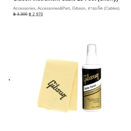
Accessories
,
Accessories&Part
,
Gibson
,
สายแจ็ค (Cables)
Original
Current
฿
3,300
฿
2,970
price
price
was:
is:
฿ 3,300.
฿ 2,970.