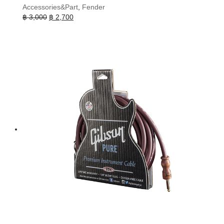
Accessories&Part
,
Fender
Original
Current
฿
3,000
฿
2,700
price
price
was:
is:
฿ 3,000.
฿ 2,700.