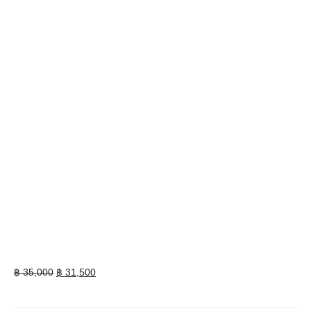
Original
Current
฿
35,000
฿
31,500
price
price
was:
is: