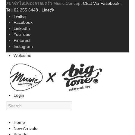
สมาชิกใหม่ของครอบครัว Music Concept
Chat Via Facebook
,
Tel: 02 255 6448
,
Line@
Twitter
Facebook
LinkedIn
YouTube
Pinterest
Instagram
Welcome
Login
Home
New Arrivals
Brands