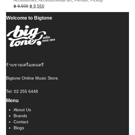
Original
Current
฿
9,500
฿
8,550
price
price
Welcome to Bigtone
was:
is:
฿ 9,500.
฿ 8,550.
ร้านขายเครื่องดนตรี
Bigtone Online Music Store.
Tel: 02 255 6448
Menu
About Us
Brands
Contact
Blogs