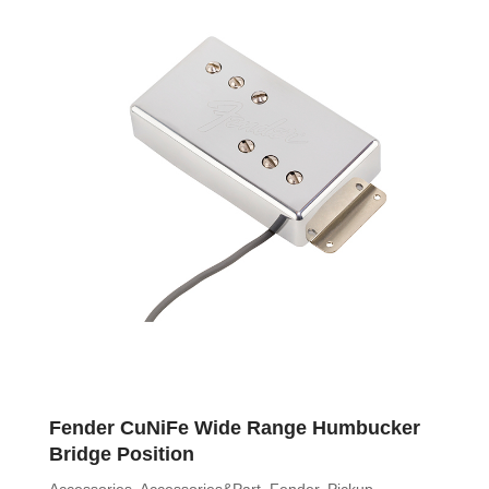
Fender CuNiFe Wide Range Humbucker
Bridge Position
Accessories
,
Accessories&Part
,
Fender
,
Pickup