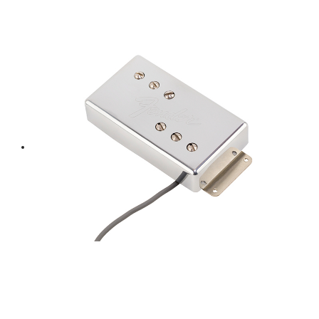
price
price
was:
is:
฿ 260.
฿ 234.