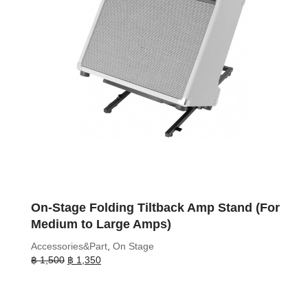
On-Stage Folding Tiltback Amp Stand (For
Medium to Large Amps)
Accessories&Part
,
On Stage
Original
Current
฿
1,500
฿
1,350
price
price
was:
is:
฿ 1,500.
฿ 1,350.