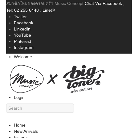
สมาชิกใหม่ของครอบครัว Music Concept
Chat Via Facebook
,
Tel: 02 255 6448
,
Line@
Twitter
Facebook
LinkedIn
YouTube
Pinterest
Instagram
Welcome
Login
Home
New Arrivals
Brands