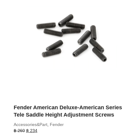
Fender American Deluxe-American Series
Tele Saddle Height Adjustment Screws
Accessories&Part
,
Fender
Original
Current
฿
260
฿
234