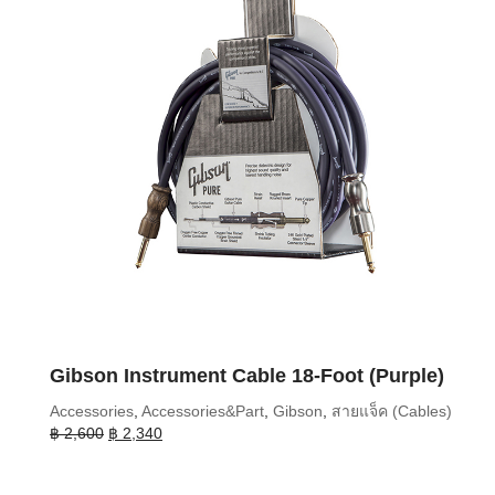
Gibson Instrument Cable 18-Foot (Purple)
Accessories
,
Accessories&Part
,
Gibson
,
สายแจ็ค (Cables)
Original
Current
฿
2,600
฿
2,340
price
price
was:
is: