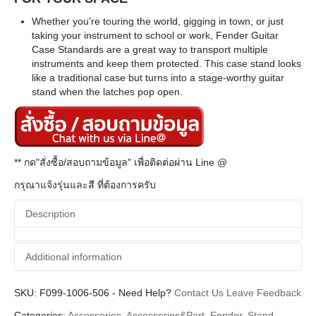
Whether you're touring the world, gigging in town, or just
taking your instrument to school or work, Fender Guitar
Case Standards are a great way to transport multiple
instruments and keep them protected. This case stand looks
like a traditional case but turns into a stage-worthy guitar
stand when the latches pop open.
** กด"สั่งซื้อ/สอบถามข้อมูล" เพื่อติดต่อผ่าน Line @
กรุณาแจ้งรุ่นและสี ที่ต้องการครับ
Description
Additional information
SKU:
Additional information
F099-1006-506
-
Need Help?
Contact Us
Leave Feedback
Categories:
Accessories
,
Accessories&Part
,
Fender
,
Stand