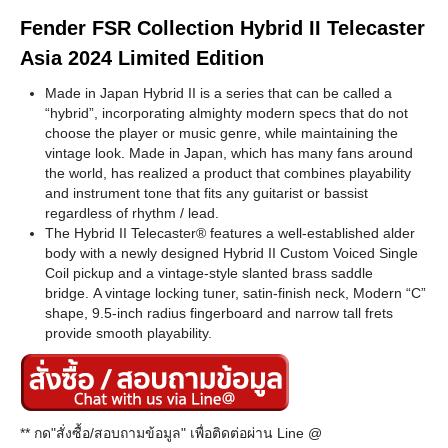
Fender FSR Collection Hybrid II Telecaster
Asia 2024 Limited Edition
Made in Japan Hybrid II is a series that can be called a
“hybrid”, incorporating almighty modern specs that do not
choose the player or music genre, while maintaining the
vintage look. Made in Japan, which has many fans around
the world, has realized a product that combines playability
and instrument tone that fits any guitarist or bassist
regardless of rhythm / lead.
The Hybrid II Telecaster® features a well-established alder
body with a newly designed Hybrid II Custom Voiced Single
Coil pickup and a vintage-style slanted brass saddle
bridge. A vintage locking tuner, satin-finish neck, Modern “C”
shape, 9.5-inch radius fingerboard and narrow tall frets
provide smooth playability.
** กด"สั่งซื้อ/สอบถามข้อมูล" เพื่อติดต่อผ่าน Line @