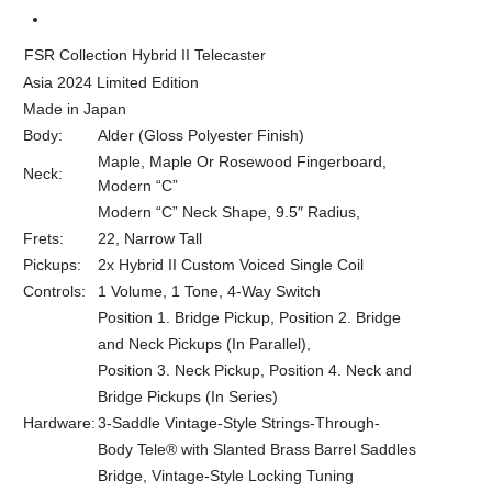
Hybrid II, Limited Edition, Made in Japan
Series
Gun Metal BlueRosewood Neck, Inca Silver
FSR Collection Hybrid II Telecaster
Rosewood Neck, Siena Sunburst Rosewood
Colors
Asia 2024 Limited Edition
Neck
Made in Japan
Body:
Alder (Gloss Polyester Finish)
Maple, Maple Or Rosewood Fingerboard,
Neck:
Modern “C”
Modern “C” Neck Shape, 9.5″ Radius,
Frets:
22, Narrow Tall
Pickups:
2x Hybrid II Custom Voiced Single Coil
Controls:
1 Volume, 1 Tone, 4-Way Switch
Position 1. Bridge Pickup, Position 2. Bridge
and Neck Pickups (In Parallel),
Position 3. Neck Pickup, Position 4. Neck and
Bridge Pickups (In Series)
Hardware:
3-Saddle Vintage-Style Strings-Through-
Body Tele® with Slanted Brass Barrel Saddles
Bridge, Vintage-Style Locking Tuning