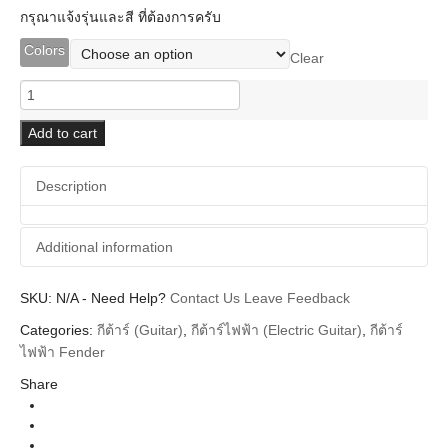
กรุณาแจ้งรุ่นและสี ที่ต้องการครับ
Colors
Clear
Fender
FSR
Collection
Add to cart
Hybrid
II
Description
Telecaster
Asia
2024
Additional information
Limited
Edition
quantity
SKU:
Additional information
N/A
-
Need Help?
Contact Us
Leave Feedback
Categories:
กีต้าร์ (Guitar)
,
กีต้าร์ไฟฟ้า (Electric Guitar)
,
กีต้าร์
Fender
Brands
ไฟฟ้า Fender
Guitar Electric
Instrument
Share
Body
Telecaster
Types