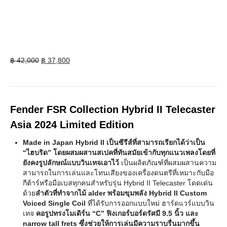
Original
Current
฿
42,000
฿
37,800
price
price
was:
is:
฿ 42,000.
฿ 37,800.
Fender FSR Collection Hybrid II Telecaster
Asia 2024 Limited Edition
Made in Japan Hybrid II เป็นซีรีส์ที่สามารถเรียกได้ว่าเป็น
“ไฮบริด” โดยผสมผสานสเปคที่ทันสมัยเข้ากับทุกแนวเพลงโดยที่
ยังคงรูปลักษณ์แบบวินเทจเอาไว้
เป็นผลิตภัณฑ์ที่ผสมผสานความ
สามารถในการเล่นและโทนเสียงของเครื่องดนตรีที่เหมาะกับมือ
กีต้าร์หรือมือเบสทุกคนสำหรับรุ่น Hybrid II Telecaster โดดเด่น
ด้วย
ลำตัวที่ทำจากไม้ alder พร้อมขุมพลัง Hybrid II Custom
Voiced Single Coil
ที่ได้รับการออกแบบใหม่ ฮาร์ดแวร์แบบวิน
เทจ
คอรูปทรงโมเดิร์น “C” ฟิงเกอร์บอร์ดรัศมี 9.5 นิ้ว และ
narrow tall frets ซึ่งช่วยให้การเล่นมีความราบรื่นมากขึ้น