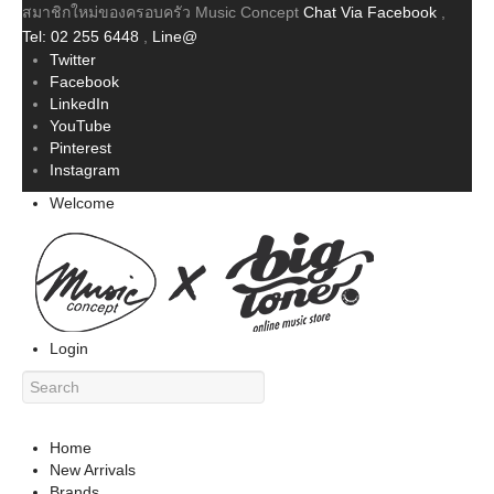
สมาชิกใหม่ของครอบครัว Music Concept
Chat Via Facebook
,
Tel: 02 255 6448
,
Line@
Twitter
Facebook
LinkedIn
YouTube
Pinterest
Instagram
Welcome
Login
Home
New Arrivals
Brands