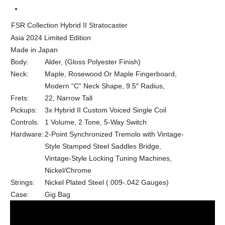
Hybrid II, Limited Edition, Made in Japan
Series
Gunmetal Blue Rosewood Neck, Inca Silver
FSR Collection Hybrid II Stratocaster
Rosewood Neck, Siena Sunburst Rosewood
Colors
Asia 2024 Limited Edition
Neck
Made in Japan
Body:
Alder, (Gloss Polyester Finish)
Neck:
Maple, Rosewood Or Maple Fingerboard,
Modern “C” Neck Shape, 9.5″ Radius,
Frets:
22, Narrow Tall
Pickups:
3x Hybrid II Custom Voiced Single Coil
Controls:
1 Volume, 2 Tone, 5-Way Switch
Hardware:
2-Point Synchronized Tremolo with Vintage-
Style Stamped Steel Saddles Bridge,
Vintage-Style Locking Tuning Machines,
Nickel/Chrome
Strings:
Nickel Plated Steel (.009-.042 Gauges)
Case:
Gig Bag