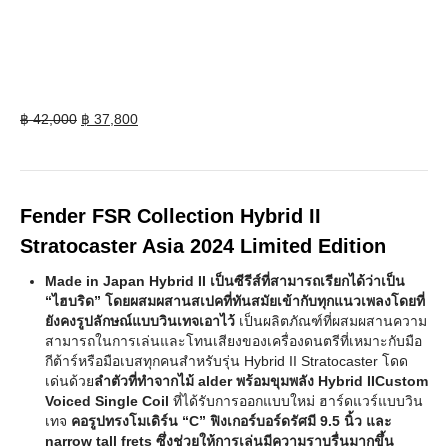
Original
Current
฿
42,000
฿
37,800
price
price
was:
is:
฿ 42,000.
฿ 37,800.
Fender FSR Collection Hybrid II
Stratocaster Asia 2024 Limited Edition
Made in Japan Hybrid II เป็นซีรีส์ที่สามารถเรียกได้ว่าเป็น
“ไฮบริด” โดยผสมผสานสเปคที่ทันสมัยเข้ากับทุกแนวเพลงโดยที่
ยังคงรูปลักษณ์แบบวินเทจเอาไว้
เป็นผลิตภัณฑ์ที่ผสมผสานความ
สามารถในการเล่นและโทนเสียงของเครื่องดนตรีที่เหมาะกับมือ
กีต้าร์หรือมือเบสทุกคนสำหรับรุ่น Hybrid II Stratocaster โดด
เด่นด้วย
ลำตัวที่ทำจากไม้ alder พร้อมขุมพลัง Hybrid IICustom
Voiced Single Coil
ที่ได้รับการออกแบบใหม่ ฮาร์ดแวร์แบบวิน
เทจ
คอรูปทรงโมเดิร์น “C” ฟิงเกอร์บอร์ดรัศมี 9.5 นิ้ว และ
narrow tall frets ซึ่งช่วยให้การเล่นมีความราบรื่นมากขึ้น