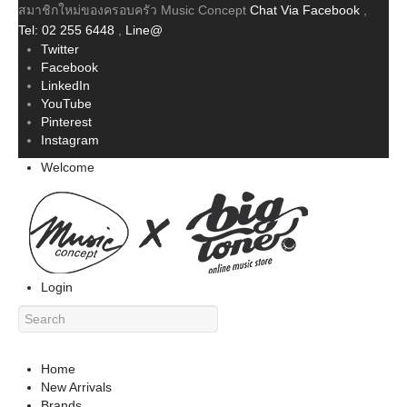
สมาชิกใหม่ของครอบครัว Music Concept
Chat Via Facebook
,
Tel: 02 255 6448
,
Line@
Twitter
Facebook
LinkedIn
YouTube
Pinterest
Instagram
Welcome
Login
Home
New Arrivals
Brands