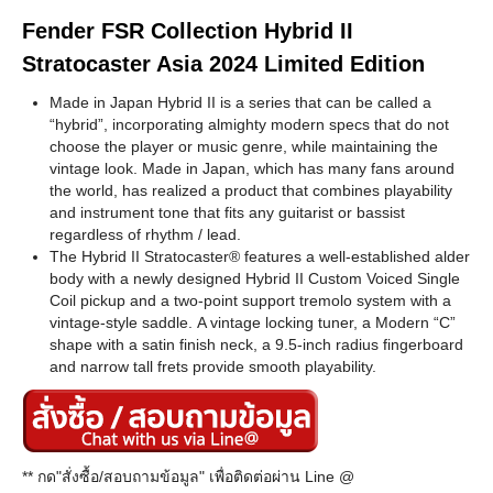
Fender FSR Collection Hybrid II
Stratocaster Asia 2024 Limited Edition
Made in Japan Hybrid II is a series that can be called a
“hybrid”, incorporating almighty modern specs that do not
choose the player or music genre, while maintaining the
vintage look. Made in Japan, which has many fans around
the world, has realized a product that combines playability
and instrument tone that fits any guitarist or bassist
regardless of rhythm / lead.
The Hybrid II Stratocaster® features a well-established alder
body with a newly designed Hybrid II Custom Voiced Single
Coil pickup and a two-point support tremolo system with a
vintage-style saddle. A vintage locking tuner, a Modern “C”
shape with a satin finish neck, a 9.5-inch radius fingerboard
and narrow tall frets provide smooth playability.
** กด"สั่งซื้อ/สอบถามข้อมูล" เพื่อติดต่อผ่าน Line @