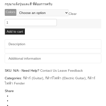
กรุณาแจ้งรุ่นและสี ที่ต้องการครับ
Colors
Clear
Fender
FSR
Collection
Add to cart
Hybrid
II
Description
Stratocaster
Asia
2024
Additional information
Limited
Edition
quantity
SKU:
Additional information
N/A
-
Need Help?
Contact Us
Leave Feedback
Categories:
กีต้าร์ (Guitar)
,
กีต้าร์ไฟฟ้า (Electric Guitar)
,
กีต้าร์
Fender
Brands
ไฟฟ้า Fender
Guitar Electric
Instrument
Share
Body
Stratocaster
Types