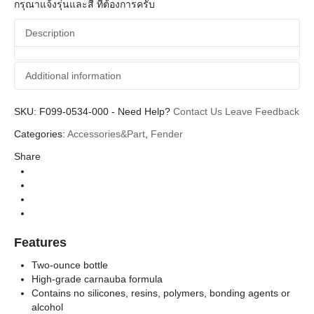
กรุณาแจ้งรุ่นและสี ที่ต้องการครับ
Description
Additional information
SKU:
Additional information
F099-0534-000
-
Need Help?
Contact Us
Leave Feedback
Categories:
Accessories&Part
,
Fender
Fender
Brands
Share
Care & Cleaning (ชุดทำความสะอาด)
Categories
Features
Two-ounce bottle
High-grade carnauba formula
Contains no silicones, resins, polymers, bonding agents or
alcohol