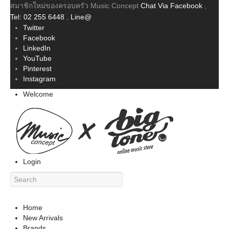
สมาชิกใหม่ของครอบครัว Music Concept
Chat Via Facebook
,
Tel: 02 255 6448
,
Line@
Twitter
Facebook
LinkedIn
YouTube
Pinterest
Instagram
Welcome
Login
Home
New Arrivals
Brands