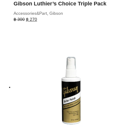
Gibson Luthier’s Choice Triple Pack
Accessories&Part
,
Gibson
Original
Current
฿
300
฿
270
price
price
was:
is:
฿ 300.
฿ 270.