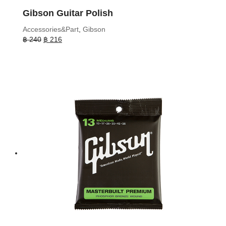
Gibson Guitar Polish
Accessories&Part
,
Gibson
Original
Current
฿
240
฿
216
price
price
was:
is:
฿ 240.
฿ 216.