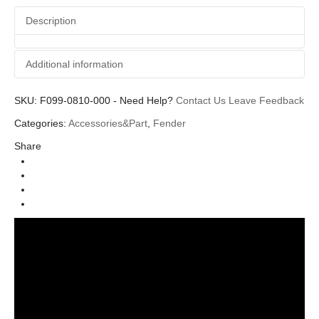
Description
Additional information
SKU:
Additional information
F099-0810-000
-
Need Help?
Contact Us
Leave Feedback
Categories:
Accessories&Part
,
Fender
Fender
Brands
Share
Part (อะไหล่)
Categories
Bridge Sections
Types