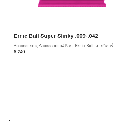
Ernie Ball Super Slinky .009-.042
Accessories
,
Accessories&Part
,
Ernie Ball
,
สายกีต้าร์
฿
240