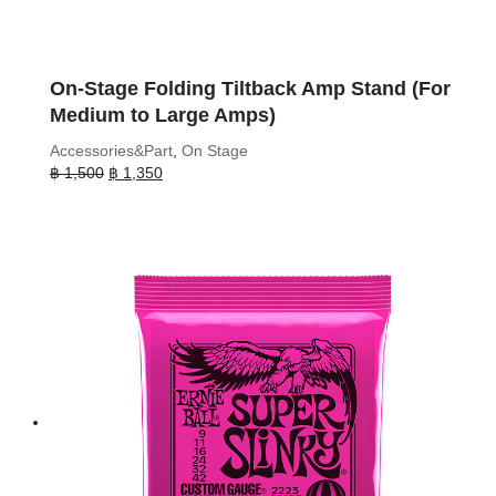
On-Stage Folding Tiltback Amp Stand (For
Medium to Large Amps)
Accessories&Part
,
On Stage
Original
Current
฿
1,500
฿
1,350
price
price
was:
is:
฿ 1,500.
฿ 1,350.