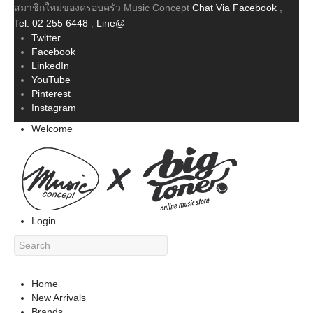
สมาชิกใหม่ของครอบครัว Music Concept
Chat Via Facebook
,
Tel: 02 255 6448
,
Line@
Twitter
Facebook
LinkedIn
YouTube
Pinterest
Instagram
Welcome
Login
Home
New Arrivals
Brands