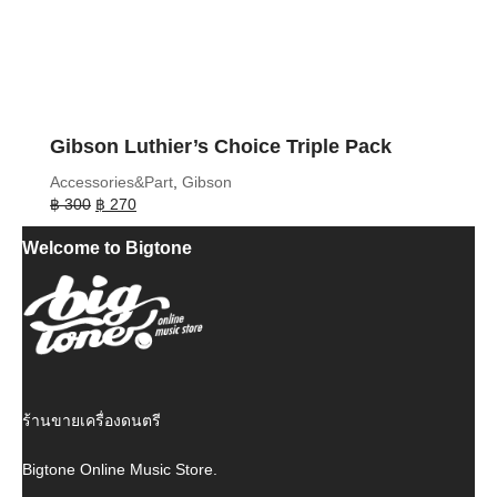
Gibson Luthier’s Choice Triple Pack
Accessories&Part
,
Gibson
Original
Current
฿
300
฿
270
price
price
Welcome to Bigtone
was:
is:
฿ 300.
฿ 270.
ร้านขายเครื่องดนตรี
Bigtone Online Music Store.