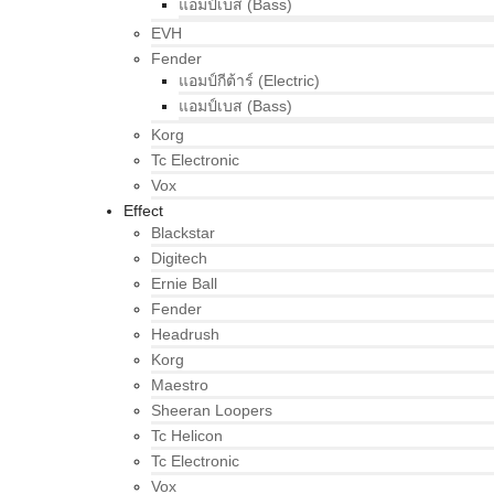
แอมป์เบส (Bass)
EVH
Fender
แอมป์กีต้าร์ (Electric)
แอมป์เบส (Bass)
Korg
Tc Electronic
Vox
Effect
Blackstar
Digitech
Ernie Ball
Fender
Headrush
Korg
Maestro
Sheeran Loopers
Tc Helicon
Tc Electronic
Vox