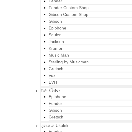
Fender
Fender Custom Shop
Gibson Custom Shop
Gibson
Epiphone
Squier
Jackson
Kramer
Music Man
Sterling by Musicman
Gretsch
Vox
EVH
กีต้าร์โปร่ง
Epiphone
Fender
Gibson
Gretsch
อูคูเลเล่ Ukulele
Fender