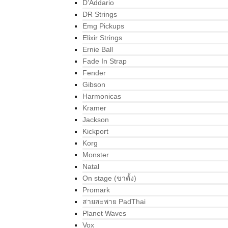
D’Addario
DR Strings
Emg Pickups
Elixir Strings
Ernie Ball
Fade In Strap
Fender
Gibson
Harmonicas
Kramer
Jackson
Kickport
Korg
Monster
Natal
On stage (ขาตั้ง)
Promark
สายสะพาย PadThai
Planet Waves
Vox