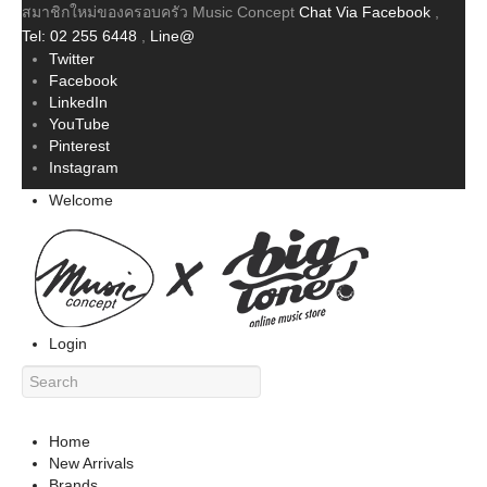
สมาชิกใหม่ของครอบครัว Music Concept
Chat Via Facebook
,
Tel: 02 255 6448
,
Line@
Twitter
Facebook
LinkedIn
YouTube
Pinterest
Instagram
Welcome
Login
Home
New Arrivals
Brands