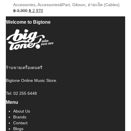
Accessories
,
Accessories&Part
,
Gibson
,
สายแจ็ค (Cables)
Original
Current
฿
3,300
฿
2,970
price
price
Welcome to Bigtone
was:
is:
฿ 3,300.
฿ 2,970.
ร้านขายเครื่องดนตรี
Bigtone Online Music Store.
Tel: 02 255 6448
Menu
About Us
Brands
Contact
Blogs