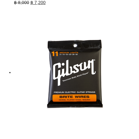
Original
Current
฿
8,000
฿
7,200
price
price
was:
is:
฿ 8,000.
฿ 7,200.