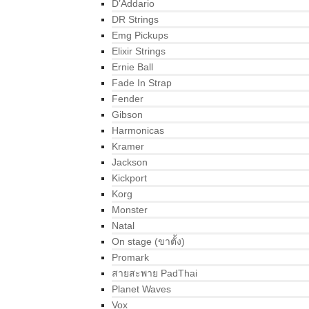
D’Addario
DR Strings
Emg Pickups
Elixir Strings
Ernie Ball
Fade In Strap
Fender
Gibson
Harmonicas
Kramer
Jackson
Kickport
Korg
Monster
Natal
On stage (ขาตั้ง)
Promark
สายสะพาย PadThai
Planet Waves
Vox