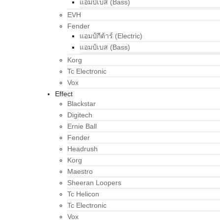
แอมป์เบส (Bass)
EVH
Fender
แอมป์กีต้าร์ (Electric)
แอมป์เบส (Bass)
Korg
Tc Electronic
Vox
Effect
Blackstar
Digitech
Ernie Ball
Fender
Headrush
Korg
Maestro
Sheeran Loopers
Tc Helicon
Tc Electronic
Vox