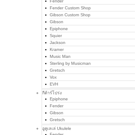
Fender
Fender Custom Shop
Gibson Custom Shop
Gibson
Epiphone
Squier
Jackson
Kramer
Music Man
Sterling by Musicman
Gretsch
Vox
EVH
กีต้าร์โปร่ง
Epiphone
Fender
Gibson
Gretsch
อูคูเลเล่ Ukulele
Fender