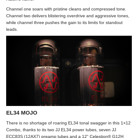
Channel one soars with pristine cleans and compressed tone.
Channel two delivers blistering overdrive and aggressive tones,
while channel three pushes the gain to its limits for standout
leads.
EL34 MOJO
There is no shortage of roaring EL34 tonal swagger in this 1×12
Combo, thanks to its two JJ EL34 power tubes, seven JJ
ECC83S (12AX7) preamp tubes and a 12” Celestion® G12H