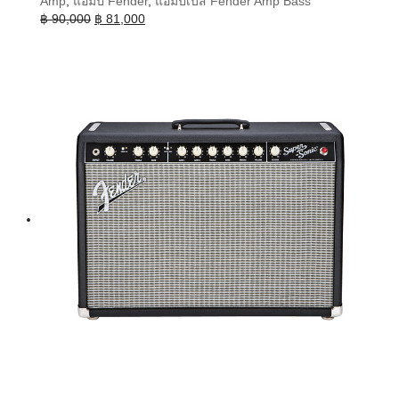
Amp
,
แอมป์ Fender
,
แอมป์เบส Fender Amp Bass
Original
Current
฿
90,000
฿
81,000
price
price
was:
is:
฿ 90,000.
฿ 81,000.