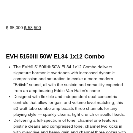
Original
Current
฿
65,000
฿
58,500
price
price
was:
is:
฿ 65,000.
฿ 58,500.
EVH 5150III 50W EL34 1x12 Combo
The EVH® 5150III® 50W EL34 1x12 Combo delivers
signature harmonic overtones with increased dynamic
compression and saturation to evoke a more modern
“British” sound, all with the sustain and versatility expected
from an amp bearing Eddie Van Halen’s name.
Designed with flexible and independent dual-concentric
controls that allow for gain and volume level matching, this
50-watt tube combo amp boasts three channels for any
playing style — sparkly cleans, tight crunch or soulful leads.
Delivering a full-spectrum of tone, channel one features
pristine cleans and compressed tone, channel two kicks in
with overdrive and heavy gain and channel three oozes with