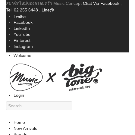
สมาชิกใหม่ของครอบครัว Music Concept
Chat Via Facebook
,
Tel: 02 255 6448
,
Line@
Twitter
Facebook
LinkedIn
YouTube
Pinterest
Instagram
Welcome
Login
Home
New Arrivals
Brands