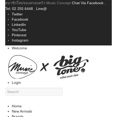
สมาชิกใหม่ของครอบครัว Music Concept
Chat Via Facebook
,
Tel: 02 255 6448
,
Line@
Twitter
Facebook
LinkedIn
YouTube
Pinterest
Instagram
Welcome
Login
Home
New Arrivals
Brands