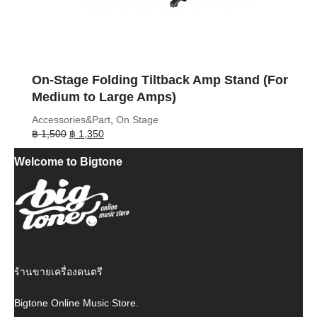
On-Stage Folding Tiltback Amp Stand (For
Medium to Large Amps)
Accessories&Part
,
On Stage
Original
Current
฿
1,500
฿
1,350
price
price
Welcome to Bigtone
was:
is:
฿ 1,500.
฿ 1,350.
ร้านขายเครื่องดนตรี
Bigtone Online Music Store.