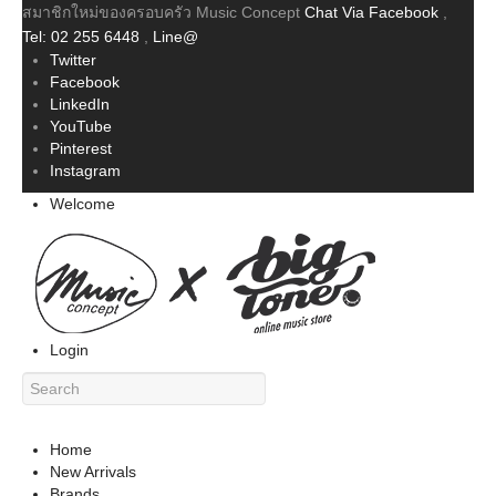
สมาชิกใหม่ของครอบครัว Music Concept
Chat Via Facebook
,
Tel: 02 255 6448
,
Line@
Twitter
Facebook
LinkedIn
YouTube
Pinterest
Instagram
Welcome
Login
Home
New Arrivals
Brands