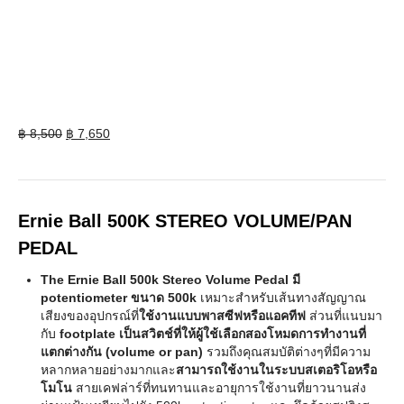
Original
Current
฿
8,500
฿
7,650
price
price
was:
is:
฿ 8,500.
฿ 7,650.
Ernie Ball 500K STEREO VOLUME/PAN
PEDAL
The Ernie Ball 500k Stereo Volume Pedal มี
potentiometer ขนาด 500k
เหมาะสำหรับเส้นทางสัญญาณ
เสียงของอุปกรณ์ที่
ใช้งานแบบพาสซีฟหรือแอคทีฟ
ส่วนที่แนบมา
กับ
footplate เป็นสวิตช์ที่ให้ผู้ใช้เลือกสองโหมดการทำงานที่
แตกต่างกัน (volume or pan)
รวมถึงคุณสมบัติต่างๆที่มีความ
หลากหลายอย่างมากและ
สามารถใช้งานในระบบสเตอริโอหรือ
โมโน
สายเคฟล่าร์ที่ทนทานและอายุการใช้งานที่ยาวนานส่ง