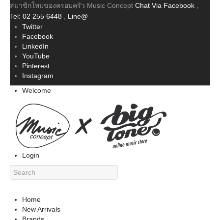
สมาชิกใหม่ของครอบครัว Music Concept
Chat Via Facebook
,
Tel: 02 255 6448
,
Line@
Twitter
Facebook
LinkedIn
YouTube
Pinterest
Instagram
Welcome
Login
Home
New Arrivals
Brands