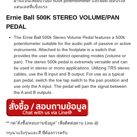
ผ่านแป้นเหยียบไปยัง 500k potentiometer และยึดด้วยสปริงส
แตนเลสที่แข็งแรง
Ernie Ball 500K STEREO VOLUME/PAN
PEDAL
The Ernie Ball 500k Stereo Volume Pedal features a 500k
potentiometer suitable for the audio path of passive or active
instruments. Attached to the footplate is a switch that
provides the user two distinct operating modes (volume or
pan). The stereo 500k pedal is extremely versatile and can
be used in stereo or mono applications. Utilizing TRS stereo
cables, use the B input and B output. For use as a typical
pan pedal, switch the toe tap switch to the pan position and
use only the A input. The pedal will pan the signal between
the A and B outputs.
** กด"สั่งซื้อ/สอบถามข้อมูล" เพื่อติดต่อผ่าน Line @
กรุณาแจ้งรุ่นและสี ที่ต้องการครับ