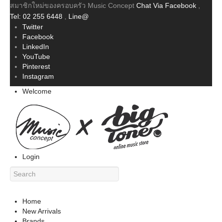
สมาชิกใหม่ของครอบครัว Music Concept
Chat Via Facebook
,
Tel: 02 255 6448
,
Line@
Twitter
Facebook
LinkedIn
YouTube
Pinterest
Instagram
Welcome
Login
Home
New Arrivals
Brands