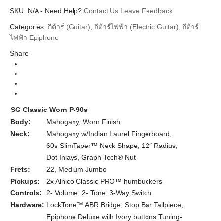
SKU:
Additional information
N/A
-
Need Help?
Contact Us
Leave Feedback
Categories:
กีต้าร์ (Guitar)
,
กีต้าร์ไฟฟ้า (Electric Guitar)
,
กีต้าร์
Epiphone
Brands
ไฟฟ้า Epiphone
Guitar Electric
Instrument
Share
SG
Body Types
Worn Inverness Green Indian Laurel Neck
Colors
SG Classic Worn P-90s
Body:
Mahogany, Worn Finish
Neck:
Mahogany w/Indian Laurel Fingerboard,
60s SlimTaper™ Neck Shape, 12″ Radius,
Dot Inlays, Graph Tech® Nut
Frets:
22, Medium Jumbo
Pickups:
2x Alnico Classic PRO™ humbuckers
Controls:
2- Volume, 2- Tone, 3-Way Switch
Hardware:
LockTone™ ABR Bridge, Stop Bar Tailpiece,
Epiphone Deluxe with Ivory buttons Tuning-