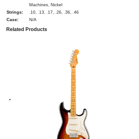
Machines, Nickel
Strings:
.10, .13, .17, .26, .36, .46
Case:
N/A
Related Products