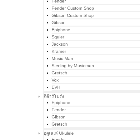
Fender
Fender Custom Shop
Gibson Custom Shop
Gibson
Epiphone
Squier
Jackson
Kramer
Music Man
Sterling by Musicman
Gretsch
Vox
EVH
กีต้าร์โปร่ง
Epiphone
Fender
Gibson
Gretsch
อูคูเลเล่ Ukulele
Fender