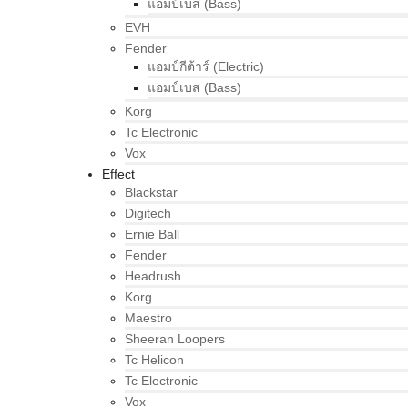
แอมป์เบส (Bass)
EVH
Fender
แอมป์กีต้าร์ (Electric)
แอมป์เบส (Bass)
Korg
Tc Electronic
Vox
Effect
Blackstar
Digitech
Ernie Ball
Fender
Headrush
Korg
Maestro
Sheeran Loopers
Tc Helicon
Tc Electronic
Vox