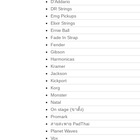
D’Addario
DR Strings
Emg Pickups
Elixir Strings
Ernie Ball
Fade In Strap
Fender
Gibson
Harmonicas
Kramer
Jackson
Kickport
Korg
Monster
Natal
On stage (ขาตั้ง)
Promark
สายสะพาย PadThai
Planet Waves
Vox