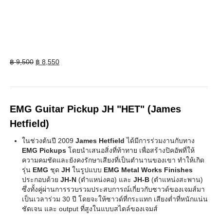
Original
Current
฿
9,500
฿
8,550
price
price
was:
is:
฿ 9,500.
฿ 8,550.
EMG Guitar Pickup JH "HET" (James
Hetfield)
ในช่วงต้นปี 2009
James Hetfield
ได้มีการร่วมงานกับทาง
EMG Pickups
โดยนำเสนอสิ่งที่ท้าทาย เพื่อสร้างปิคอัพที่ให้
ความคมชัดและยังคงรักษาเสียงที่เป็นตำนานของเขา ทำให้เกิด
รุ่น
EMG
ชุด
JH
ในรูปแบบ
EMG Metal Works Finishes
ประกอบด้วย
JH-N
(ตำแหน่งคอ) และ
JH-B
(ตำแหน่งสะพาน)
ซึ่งทั้งคู่ผ่านการรวบรวมประสบการณ์เกี่ยวกับซาวด์ของเจมส์มา
เป็นเวลาร่วม 30 ปี โดยจะให้ซาวด์ที่กระแทก เสียงต่ำที่หนักแน่น
ชัดเจน และ output ที่สูงในแบบสไตล์ของเจมส์