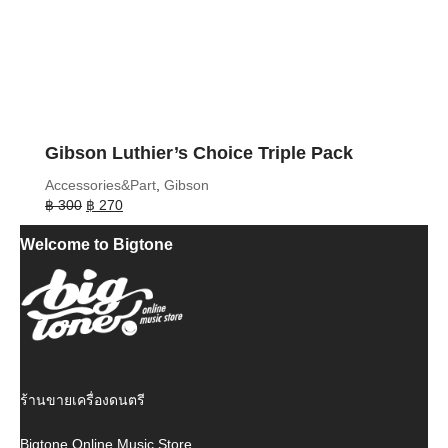
Gibson Luthier’s Choice Triple Pack
Accessories&Part
,
Gibson
Original
Current
฿
300
฿
270
price
price
Welcome to Bigtone
was:
is:
฿ 300.
฿ 270.
ร้านขายเครื่องดนตรี
Bigtone Online Music Store.