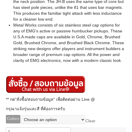
the neck position. The JH-B uses the same type of core but
has steel pole pieces, unlike the 81 that uses bar magnets.
This produces the familiar tight attack with less inductance
for a cleaner low end.
Metal Works consists of six stainless steel cap options for
any of EMG's active or passive humbucker pickups. These
U.S.A made caps are available in Gold, Chrome, Brushed
Gold, Brushed Chrome, and Brushed Black Chrome. These
striking new designs offer players and instrument builders a
broader range of premium cap options. All the power and
clarity of EMG electronics, now with a modern classic look.
** กด"สั่งซื้อ/สอบถามข้อมูล" เพื่อติดต่อผ่าน Line @
กรุณาแจ้งรุ่นและสี ที่ต้องการครับ
Colors
Clear
EMG