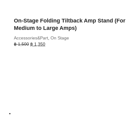
On-Stage Folding Tiltback Amp Stand (For
Medium to Large Amps)
Accessories&Part
,
On Stage
Original
Current
฿
1,500
฿
1,350
price
price
was:
is:
฿ 1,500.
฿ 1,350.