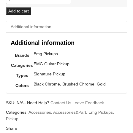
Guitar
Pickup
Add to cart
JH
"HET"
Additional information
(James
Hetfield)
quantity
Additional information
Emg Pickups
Brands
EMG Guitar Pickup
Categories
Signature Pickup
Types
Black Chrome, Brushed Chrome, Gold
Colors
SKU:
N/A
-
Need Help?
Contact Us
Leave Feedback
Categories:
Accessories
,
Accessories&Part
,
Emg Pickups
,
Pickup
Share