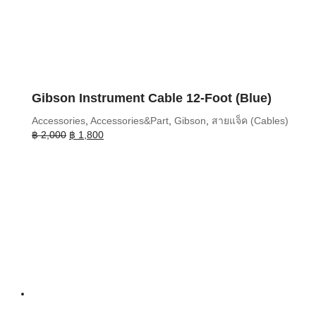
Gibson Instrument Cable 12-Foot (Blue)
Accessories
,
Accessories&Part
,
Gibson
,
สายแจ็ค (Cables)
Original
Current
฿
2,000
฿
1,800
price
price
was:
is:
฿ 2,000.
฿ 1,800.