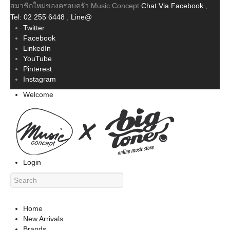
สมาชิกใหม่ของครอบครัว Music Concept
Chat Via Facebook
,
Tel: 02 255 6448
,
Line@
Twitter
Facebook
LinkedIn
YouTube
Pinterest
Instagram
Welcome
Login
Home
New Arrivals
Brands