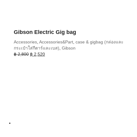
Gibson Electric Gig bag
Accessories
,
Accessories&Part
,
case & gigbag (กล่องและ
กระเป๋าใส่กีตาร์และเบส)
,
Gibson
Original
Current
฿
2,800
฿
2,520
price
price
was:
is:
฿ 2,800.
฿ 2,520.