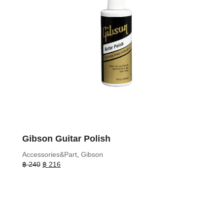
Gibson Guitar Polish
Accessories&Part
,
Gibson
Original
Current
฿
240
฿
216
price
price
was:
is:
฿ 240.
฿ 216.