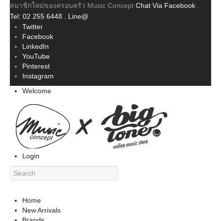
สมาชิกใหม่ของครอบครัว Music Concept
Chat Via Facebook
,
Tel: 02 255 6448
,
Line@
Twitter
Facebook
LinkedIn
YouTube
Pinterest
Instagram
Welcome
Login
Home
New Arrivals
Brands