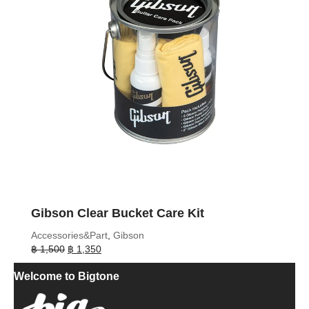
Gibson Clear Bucket Care Kit
Accessories&Part
,
Gibson
Original
Current
฿
1,500
฿
1,350
price
price
Welcome to Bigtone
was:
is:
฿ 1,500.
฿ 1,350.