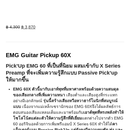
Original
Current
฿
4,300
฿
3,870
price
price
was:
is:
฿ 4,300.
฿ 3,870.
EMG Guitar Pickup 60X
Pick’Up EMG 60 ที่เป็นที่นิยม ผสมเข้ากับ X Series
Preamp ที่จะเพิ่มความรู้สึกแบบ Passive Pick’up
ให้มากขึ้น
EMG 60X ตัวนี้มากับเอาท์พุทที่มหาศาลพร้อมด้วยความสมดุล
ของเสียงกลางที่เพิ่มความหนา
เสียงต่ำและเสียงสูงที่กระแทก
อย่างมีเอกลักษณ์
รุ่นนี้สร้างเสียงหวือหวาฮาร์โมนิกที่สมบูรณ์
แบบ
เนื่องจากแม่เหล็กเซรามิกของ EMG 60Xจึงได้ผลลัพธ์การ
ตอบสนองเสียงแหลมเต็มและมาพร้อมกับ
เอาต์พุตที่ทรงพลังทำให้
โซโล่โน้ตแต่ละตัวให้ความรู้สึกที่ดีเยี่ยม
แตกต่างไปจากตัว EMG
60 ออริจินอลด้วยการเพิ่มพรีแอมป์ X Series 60X ทำให้ได้
คา
แร็กเตอร์แบบ Passive Pick’Up แต่ยังคงมีความคมชัด พุ่ง และ