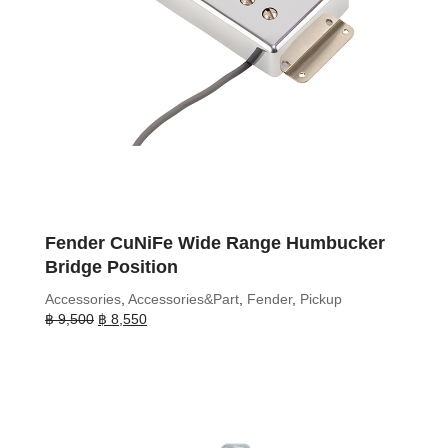
Fender CuNiFe Wide Range Humbucker
Bridge Position
Accessories
,
Accessories&Part
,
Fender
,
Pickup
Original
Current
฿
9,500
฿
8,550
price
price
was:
is:
฿ 9,500.
฿ 8,550.