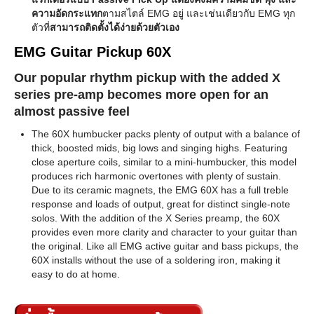
ความอัดกระแทก
ตามสไตล์ EMG อยู่ และเช่นเดียวกับ EMG ทุก
ตัวที่
สามารถติดตั้งได้ง่ายด้วยตัวเอง
EMG Guitar Pickup 60X
Our popular rhythm pickup with the added X
series pre-amp becomes more open for an
almost passive feel
The 60X humbucker packs plenty of output with a balance of
thick, boosted mids, big lows and singing highs. Featuring
close aperture coils, similar to a mini-humbucker, this model
produces rich harmonic overtones with plenty of sustain.
Due to its ceramic magnets, the EMG 60X has a full treble
response and loads of output, great for distinct single-note
solos. With the addition of the X Series preamp, the 60X
provides even more clarity and character to your guitar than
the original. Like all EMG active guitar and bass pickups, the
60X installs without the use of a soldering iron, making it
easy to do at home.