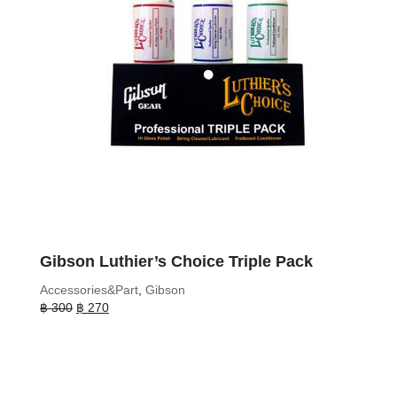
Gibson Luthier’s Choice Triple Pack
Accessories&Part
,
Gibson
Original
Current
฿
300
฿
270
price
price
was:
is:
฿ 300.
฿ 270.