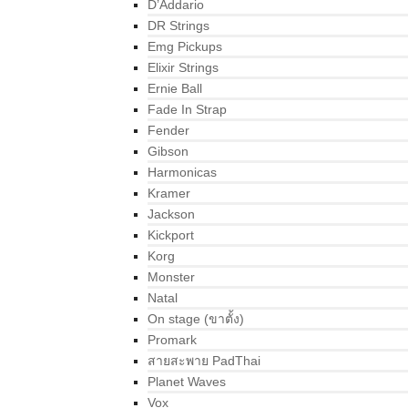
D’Addario
DR Strings
Emg Pickups
Elixir Strings
Ernie Ball
Fade In Strap
Fender
Gibson
Harmonicas
Kramer
Jackson
Kickport
Korg
Monster
Natal
On stage (ขาตั้ง)
Promark
สายสะพาย PadThai
Planet Waves
Vox