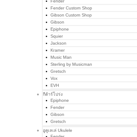
Fender
Fender Custom Shop
Gibson Custom Shop
Gibson
Epiphone
Squier
Jackson
Kramer
Music Man
Sterling by Musicman
Gretsch
Vox
EVH
กีต้าร์โปร่ง
Epiphone
Fender
Gibson
Gretsch
อูคูเลเล่ Ukulele
Fender