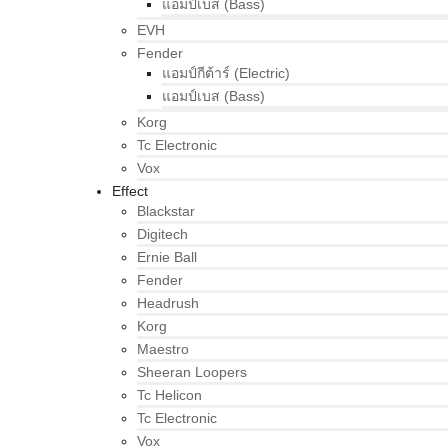
แอมป์เบส (Bass)
EVH
Fender
แอมป์กีต้าร์ (Electric)
แอมป์เบส (Bass)
Korg
Tc Electronic
Vox
Effect
Blackstar
Digitech
Ernie Ball
Fender
Headrush
Korg
Maestro
Sheeran Loopers
Tc Helicon
Tc Electronic
Vox