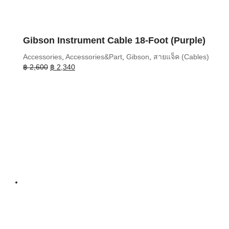
Gibson Instrument Cable 18-Foot (Purple)
Accessories
,
Accessories&Part
,
Gibson
,
สายแจ็ค (Cables)
Original
Current
฿
2,600
฿
2,340
price
price
was:
is:
฿ 2,600.
฿ 2,340.