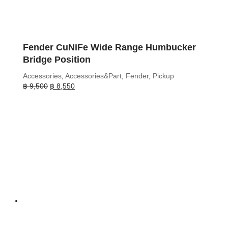
Fender CuNiFe Wide Range Humbucker
Bridge Position
Accessories
,
Accessories&Part
,
Fender
,
Pickup
Original
Current
฿
9,500
฿
8,550
price
price
was:
is:
฿ 9,500.
฿ 8,550.