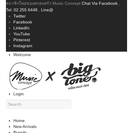
สมาชิกใหม่ของครอบครัว Music Concept
Chat Via Facebook
,
Tel: 02 255 6448
,
Line@
Twitter
Facebook
LinkedIn
YouTube
Pinterest
Instagram
Welcome
Login
Home
New Arrivals
Brands