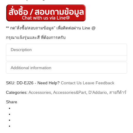
** กด"สั่งซื้อ/สอบถามข้อมูล" เพื่อติดต่อผ่าน Line @
กรุณาแจ้งรุ่นและสี ที่ต้องการครับ
Description
Additional information
SKU:
Additional information
DD-EJ26
-
Need Help?
Contact Us
Leave Feedback
Categories:
Accessories
,
Accessories&Part
,
D’Addario
,
สายกีต้าร์
D'Addario
Brands
Share
String (สายกีตาร์ สายเบส)
Categories
Acoustic Guitar String (สายกีตาร์โปร่ง)
Types
Phosphor Bronze
Series