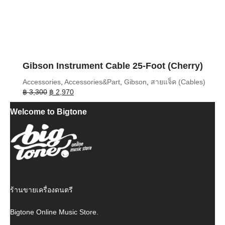
Gibson Instrument Cable 25-Foot (Cherry)
Accessories
,
Accessories&Part
,
Gibson
,
สายแจ็ค (Cables)
Original
Current
฿
3,300
฿
2,970
price
price
Welcome to Bigtone
was:
is:
฿ 3,300.
฿ 2,970.
ร้านขายเครื่องดนตรี
Bigtone Online Music Store.