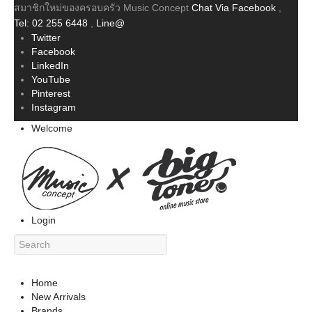
สมาชิกใหม่ของครอบครัว Music Concept
Chat Via Facebook
,
Tel: 02 255 6448
,
Line@
Twitter
Facebook
LinkedIn
YouTube
Pinterest
Instagram
Welcome
Login
Home
New Arrivals
Brands