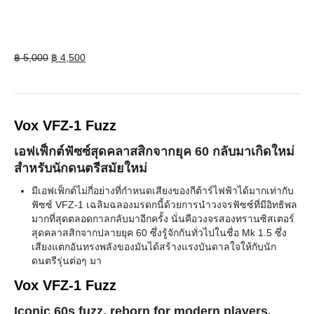
Original
Current
฿
5,000
฿
4,500
price
price
was:
is:
฿ 5,000.
฿ 4,500.
Vox VFZ-1 Fuzz
เอฟเฟ็กต์ฟัซซ์สุดคลาสสิกจากยุค 60 กลับมาเกิดใหม่
สำหรับนักดนตรีสมัยใหม่
มีเอฟเฟ็กต์ไม่กี่อย่างที่กำหนดเสียงของกีต้าร์ไฟฟ้าได้มากเท่ากับ
ฟัซซ์ VFZ-1 เฉลิมฉลองมรดกนี้ด้วยการนำวงจรฟัซซ์ที่มีอิทธิพล
มากที่สุดตลอดกาลกลับมาอีกครั้ง นั่นคือวงจรสองทรานซิสเตอร์
สุดคลาสสิกจากปลายยุค 60 ซึ่งรู้จักกันทั่วไปในชื่อ Mk 1.5 ซึ่ง
เสียงแตกอันทรงพลังของมันได้สร้างแรงบันดาลใจให้กับนัก
ดนตรีรุ่นต่อๆ มา
Vox VFZ-1 Fuzz
Iconic 60s fuzz, reborn for modern players
.