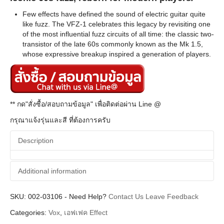
Few effects have defined the sound of electric guitar quite
like fuzz. The VFZ-1 celebrates this legacy by revisiting one
of the most influential fuzz circuits of all time: the classic two-
transistor of the late 60s commonly known as the Mk 1.5,
whose expressive breakup inspired a generation of players.
** กด"สั่งซื้อ/สอบถามข้อมูล" เพื่อติดต่อผ่าน Line @
กรุณาแจ้งรุ่นและสี ที่ต้องการครับ
Description
Additional information
SKU:
Additional information
002-03106
-
Need Help?
Contact Us
Leave Feedback
Categories:
Vox
,
เอฟเฟค Effect
Vox
Brands