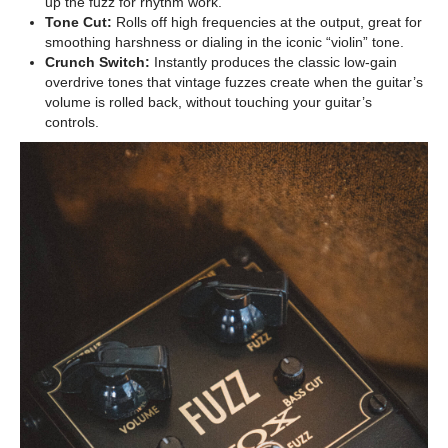
up the fuzz for rhythm work.
Tone Cut:
Rolls off high frequencies at the output, great for
smoothing harshness or dialing in the iconic “violin” tone.
Crunch Switch:
Instantly produces the classic low-gain
overdrive tones that vintage fuzzes create when the guitar’s
volume is rolled back, without touching your guitar’s
controls.