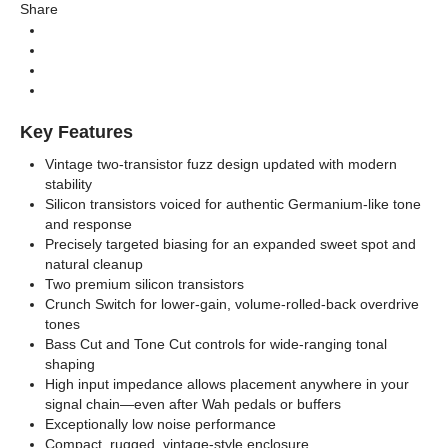
Share
Guitar&Bass Pedal (เอฟเฟคก้อน)
Categories
Effect (เอฟเฟค)
Instrument
Key Features
Vintage two-transistor fuzz design updated with modern
stability
Silicon transistors voiced for authentic Germanium-like tone
and response
Precisely targeted biasing for an expanded sweet spot and
natural cleanup
Two premium silicon transistors
Crunch Switch for lower-gain, volume-rolled-back overdrive
tones
Bass Cut and Tone Cut controls for wide-ranging tonal
shaping
High input impedance allows placement anywhere in your
signal chain—even after Wah pedals or buffers
Exceptionally low noise performance
Compact, rugged, vintage-style enclosure