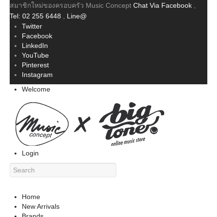
สมาชิกใหม่ของครอบครัว Music Concept
Chat Via Facebook
,
Tel: 02 255 6448
,
Line@
Twitter
Facebook
LinkedIn
YouTube
Pinterest
Instagram
Welcome
Login
Home
New Arrivals
Brands