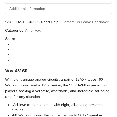
Additional information
SKU:
Additional information
002-11100-60
-
Need Help?
Contact Us
Leave Feedback
Categories:
Amp
,
Vox
Vox
Brands
Share
Guitar Amplifier (แอมป์กีตาร์)
Categories
AV Series
Series
Hybrid Amplifiers
Types
Vox AV 60
With eight unique analog circuits, a pair of 12AX7 tubes, 60
Watts of power and a 12” speaker, the VOX AV60 is perfect for
players seeking a versatile, affordable, and incredible sounding
amp for any situation.
-Achieve authentic tones with eight, all-analog pre-amp
circuits
-60 Watts of power through a custom VOX 12” speaker