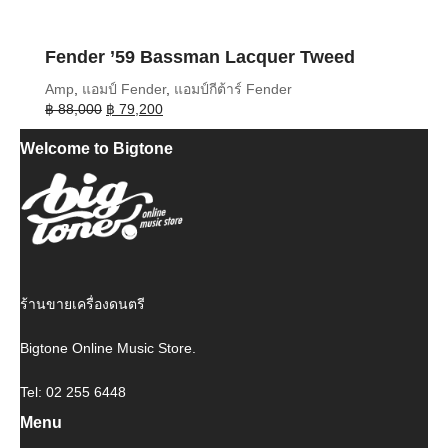
Fender ’59 Bassman Lacquer Tweed
Amp
,
แอมป์ Fender
,
แอมป์กีต้าร์ Fender
Original
Current
฿
88,000
฿
79,200
price
price
Welcome to Bigtone
was:
is:
฿ 88,000.
฿ 79,200.
ร้านขายเครื่องดนตรี
Bigtone Online Music Store.
Tel: 02 255 6448
Menu