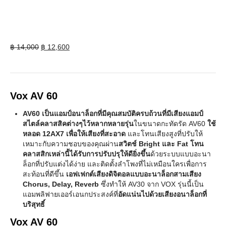
Original
Current
฿
14,000
฿
12,600
price
price
was:
is:
฿ 14,000.
฿ 12,600.
Vox AV 60
AV60 เป็นแอมป์อนาล็อกที่มีคุณสมบัติครบถ้วนที่มีเสียงแอมป์
สไตล์คลาสสิคต่างๆไว้หลากหลายรุ่น
ในขนาดกะทัดรัด AV60
ใช้
หลอด 12AX7 เพื่อให้เสียงที่สะอาด
และโทนเสียงสูงที่ปรับให้
เหมาะกับความชอบของคุณผ่าน
สวิตช์ Bright และ Fat โทน
คลาสสิกเหล่านี้ได้รับการปรับปรุให้ดียิ่งขึ้น
ด้วยระบบแบบอะนา
ล็อกที่ปรับแต่งได้ง่าย และติดตั้งลำโพงที่ไม่เหมือนใครเพื่อการ
สะท้อนที่ดีขึ้น
เอฟเฟกต์เสียงดิจิตอลแบบอะนาล็อกสามเสียง
Chorus, Delay, Reverb
ซึ่งทำให้ AV30 จาก VOX รุ่นนี้เป็น
แอมพลิฟายเออร์เอนกประสงค์ที่
อัดแน่นไปด้วยเสียงอนาล็อกที่
บริสุทธิ์
Vox AV 60