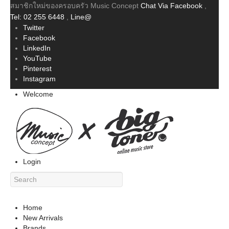
สมาชิกใหม่ของครอบครัว Music Concept
Chat Via Facebook
,
Tel: 02 255 6448
,
Line@
Twitter
Facebook
LinkedIn
YouTube
Pinterest
Instagram
Welcome
Login
Home
New Arrivals
Brands