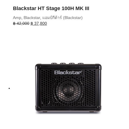
Blackstar HT Stage 100H MK III
Amp
,
Blackstar
,
แอมป์กีต้าร์ (Blackstar)
Original
Current
฿
42,000
฿
37,800
price
price
was:
is:
฿ 42,000.
฿ 37,800.