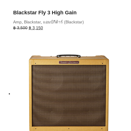
Blackstar Fly 3 High Gain
Amp
,
Blackstar
,
แอมป์กีต้าร์ (Blackstar)
Original
Current
฿
3,500
฿
3,150
price
price
was:
is:
฿ 3,500.
฿ 3,150.