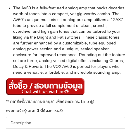
The AV60 is a fully-featured analog amp that packs decades
worth of tones into a compact, yet gig-worthy combo. The
AV60’s unique multi-circuit analog pre-amp utilizes a 12AX7
tube to provide a full complement of clean, crunch,
overdrive, and high gain tones that can be tailored to your
liking via the Bright and Fat switches. These classic tones
are further enhanced by a customizable, tube equipped
analog power section and a unique, sealed speaker
enclosure for improved resonance. Rounding out the feature
set are three, analog-voiced digital effects including Chorus,
Delay & Reverb. The VOX AV60 is perfect for players who
need a versatile, affordable, and incredible sounding amp.
** กด"สั่งซื้อ/สอบถามข้อมูล" เพื่อติดต่อผ่าน Line @
กรุณาแจ้งรุ่นและสี ที่ต้องการครับ
Description