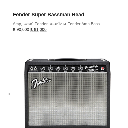
Fender Super Bassman Head
Amp
,
แอมป์ Fender
,
แอมป์เบส Fender Amp Bass
Original
Current
฿
90,000
฿
81,000
price
price
was:
is:
฿ 90,000.
฿ 81,000.