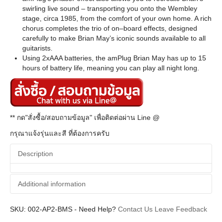
swirling live sound – transporting you onto the Wembley
stage, circa 1985, from the comfort of your own home. A rich
chorus completes the trio of on–board effects, designed
carefully to make Brian May’s iconic sounds available to all
guitarists.
Using 2xAAA batteries, the amPlug Brian May has up to 15
hours of battery life, meaning you can play all night long.
** กด"สั่งซื้อ/สอบถามข้อมูล" เพื่อติดต่อผ่าน Line @
กรุณาแจ้งรุ่นและสี ที่ต้องการครับ
Description
Additional information
SKU:
Additional information
002-AP2-BMS
-
Need Help?
Contact Us
Leave Feedback