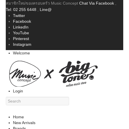
สมาชิกใหม่ของครอบครัว Music Concept
Chat Via Facebook
,
Tel: 02 255 6448
,
Line@
Twitter
Facebook
LinkedIn
YouTube
Pinterest
Instagram
Welcome
Login
Home
New Arrivals
Brands