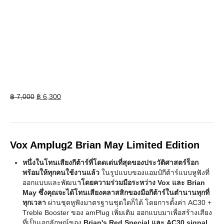
Vox Amplug2 Brian May Limited Edition
Original
Current
฿
7,000
฿
6,300
price
price
was:
is:
฿ 7,000.
฿ 6,300.
Vox Amplug2 Brian May Limited Edition
หนึ่งในโทนเสียงกีต้าร์ที่โดดเด่นที่สุดของประวัติศาสตร์ร็อก
พร้อมให้ทุกคนใช้งานแล้ว
ในรูปแบบของแอมป์กีต้าร์แบบหูฟังที่
ออกแบบและพัฒน
าโดยความร่วมมือระหว่าง Vox และ Brian
May ซึ่งคุณจะได้โทนเสียงคลาสสิกของมือกีต้าร์ในตำนานทุกที่
ทุกเวลา
ผ่านชุดหูฟังมาตรฐานชุดใดก็ได้ โดยการตั้งค่า AC30 +
Treble Booster ของ amPlug เพิ่มเติม ออกแบบมาเพื่อสร้างเสียง
ที่เป็นเอกลักษณ์ของ
Brian's Red Special และ AC30 signal