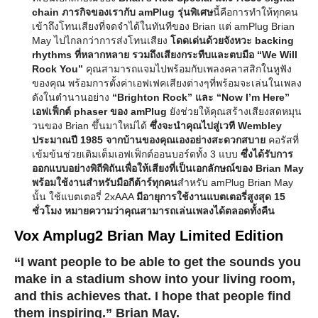
chain ภารกิจของเรากับ amPlug รุ่นพิเศษ
นี้คือการทำให้ทุกคน
เข้าถึงโทนเสียงที่จดจำได้ในทันทีของ Brian แต่ amPlug Brian
May ไปไกลกว่าการส่งโทนเสียง
โดดเด่นด้วยจังหวะ backing
rhythms ที่หลากหลาย รวมถึงเสียงกระทืบและตบมือ “We Will
Rock You”
คุณสามารถแจมไปพร้อมกับเพลงคลาสสิกในหูฟัง
ของคุณ พร้อมการตั้งค่าเอฟเฟคเสียงต่างๆที่พร้อมจะเล่นในเพลง
ดังในตำนานอย่าง
“Brighton Rock” และ “Now I’m Here”
เอฟเฟ็กต์ phaser ของ amPlug
ยังช่วยให้คุณสร้างเสียงสดหมุน
วนของ Brian ขึ้นมาใหม่ได้
ซึ่งจะนำคุณไปสู่เวที Wembley
ประมาณปี 1985 จากบ้านของคุณเองอย่างสะดวกสบาย
คอรัสที่
เข้มข้นช่วยเติมเต็มเอฟเฟ็กต์ออนบอร์ดทั้ง 3 แบบ
ซึ่งได้รับการ
ออกแบบอย่างพิถีพิถันเพื่อให้เสียงที่เป็นเอกลักษณ์ของ Brian May
พร้อมใช้งานสำหรับมือกีต้าร์ทุกคน
สำหรับ amPlug Brian May
นั้น ใช้แบตเตอรี่ 2xAAA
มีอายุการใช้งานแบตเตอรี่สูงสุด 15
ชั่วโมง หมายความว่าคุณสามารถเล่นเพลงได้ตลอดทั้งคืน
Vox Amplug2 Brian May Limited Edition
“I want people to be able to get the sounds you
make in a stadium show into your living room,
and this achieves that. I hope that people find
them inspiring.” Brian May.