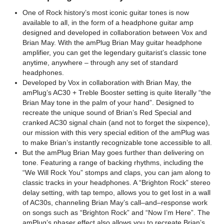
One of Rock history’s most iconic guitar tones is now
available to all, in the form of a headphone guitar amp
designed and developed in collaboration between Vox and
Brian May. With the amPlug Brian May guitar headphone
amplifier, you can get the legendary guitarist’s classic tone
anytime, anywhere – through any set of standard
headphones.
Developed by Vox in collaboration with Brian May, the
amPlug’s AC30 + Treble Booster setting is quite literally “the
Brian May tone in the palm of your hand”. Designed to
recreate the unique sound of Brian’s Red Special and
cranked AC30 signal chain (and not to forget the sixpence),
our mission with this very special edition of the amPlug was
to make Brian’s instantly recognizable tone accessible to all.
But the amPlug Brian May goes further than delivering on
tone. Featuring a range of backing rhythms, including the
“We Will Rock You” stomps and claps, you can jam along to
classic tracks in your headphones. A “Brighton Rock” stereo
delay setting, with tap tempo, allows you to get lost in a wall
of AC30s, channeling Brian May’s call–and–response work
on songs such as “Brighton Rock” and “Now I’m Here”. The
amPlug’s phaser effect also allows you to recreate Brian’s