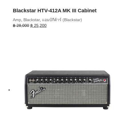
Blackstar HTV-412A MK III Cabinet
Amp
,
Blackstar
,
แอมป์กีต้าร์ (Blackstar)
Original
Current
฿
28,000
฿
25,200
price
price
was:
is:
฿ 28,000.
฿ 25,200.