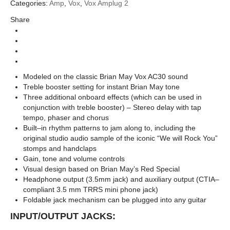
Categories:
Amp
,
Vox
,
Vox Amplug 2
Vox
Brands
Share
Guitar Amplifier (แอมป์กีตาร์)
Categories
Amplug
Series
AmPlug
Types
Modeled on the classic Brian May Vox AC30 sound
Treble booster setting for instant Brian May tone
Three additional onboard effects (which can be used in
conjunction with treble booster) – Stereo delay with tap
tempo, phaser and chorus
Built–in rhythm patterns to jam along to, including the
original studio audio sample of the iconic “We will Rock You”
stomps and handclaps
Gain, tone and volume controls
Visual design based on Brian May’s Red Special
Headphone output (3.5mm jack) and auxiliary output (CTIA–
compliant 3.5 mm TRRS mini phone jack)
Foldable jack mechanism can be plugged into any guitar
INPUT/OUTPUT JACKS: