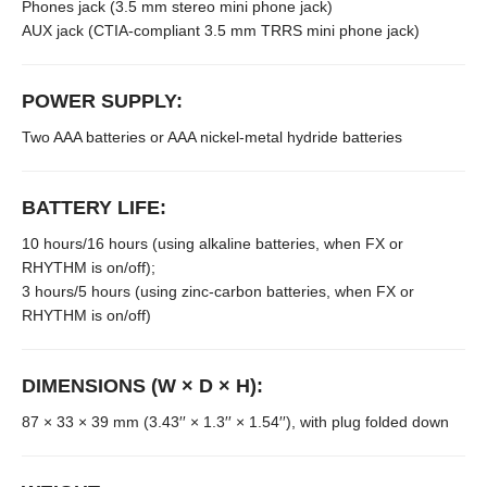
Phones jack (3.5 mm stereo mini phone jack)
AUX jack (CTIA-compliant 3.5 mm TRRS mini phone jack)
POWER SUPPLY:
Two AAA batteries or AAA nickel-metal hydride batteries
BATTERY LIFE:
10 hours/16 hours (using alkaline batteries, when FX or
RHYTHM is on/off);
3 hours/5 hours (using zinc-carbon batteries, when FX or
RHYTHM is on/off)
DIMENSIONS (W × D × H):
87 × 33 × 39 mm (3.43′′ × 1.3′′ × 1.54′′), with plug folded down