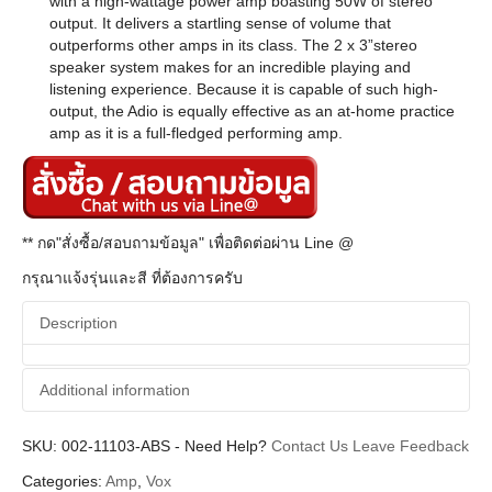
with a high-wattage power amp boasting 50W of stereo
output. It delivers a startling sense of volume that
outperforms other amps in its class. The 2 x 3”stereo
speaker system makes for an incredible playing and
listening experience. Because it is capable of such high-
output, the Adio is equally effective as an at-home practice
amp as it is a full-fledged performing amp.
** กด"สั่งซื้อ/สอบถามข้อมูล" เพื่อติดต่อผ่าน Line @
กรุณาแจ้งรุ่นและสี ที่ต้องการครับ
Description
Additional information
SKU:
Additional information
002-11103-ABS
-
Need Help?
Contact Us
Leave Feedback
Categories:
Amp
,
Vox
Vox