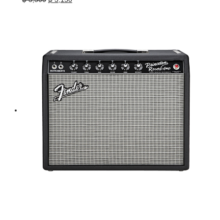
price
price
was:
is:
฿ 3,500.
฿ 3,150.