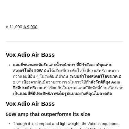
Original
Current
฿
11,000
฿
9,900
price
price
was:
is:
฿ 11,000.
฿ 9,900.
Vox Adio Air Bass
แอมป์ขนาดกะทัดรัดและน้ำหนักเบา ที่มีกำลังเอาต์พุตแบบ
สเตอริโอถึง 50W
มันให้เสียงที่ประทับใจซึ่งมีประสิทธิภาพมาก
กว่าแอมป์อื่น ๆ ในระดับเดียวกัน
ระบบลำโพงสเตอริโอขนาด 2
x 3”
เนื่องจากมันมีความสามารถในการให้
กำลังวัตต์ที่สูง Adio
จึงมีประสิทธิภาพ
เท่าเทียมกันในฐานะแอมป์ฝึกหัดที่บ้านเนื่องจาก
เป็น
แอมป์ที่มีประสิทธิภาพเต็มรูปแบบอย่างที่คุณไม่คาดคิด
Vox Adio Air Bass
​50W amp that outperforms its size
Though it is compact and lightweight, the Adio is equipped