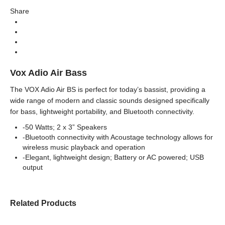
Brands
Share
Bass Amplifier (เบสแอป์)
Categories
Adio
Series
Amp Solid State (Transistor) แอมป์
Types
Vox Adio Air Bass
The VOX Adio Air BS is perfect for today’s bassist, providing a
wide range of modern and classic sounds designed specifically
for bass, lightweight portability, and Bluetooth connectivity.
-50 Watts; 2 x 3” Speakers
-Bluetooth connectivity with Acoustage technology allows for
wireless music playback and operation
-Elegant, lightweight design; Battery or AC powered; USB
output
Related Products