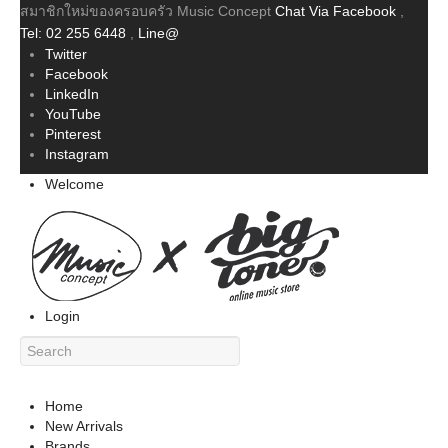
สมาชิกใหม่ของครอบครัว Music Concept
Chat Via Facebook
,
Tel: 02 255 6448
,
Line@
Twitter
Facebook
LinkedIn
YouTube
Pinterest
Instagram
Welcome
Login
Home
New Arrivals
Brands