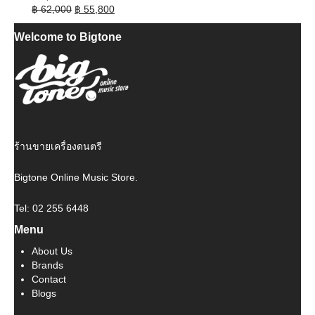
Original
Current
฿
62,000
฿
55,800
price
price
Welcome to Bigtone
was:
is:
฿ 62,000.
฿ 55,800.
ร้านขายเครื่องดนตรี
Bigtone Online Music Store.
Tel: 02 255 6448
Menu
About Us
Brands
Contact
Blogs