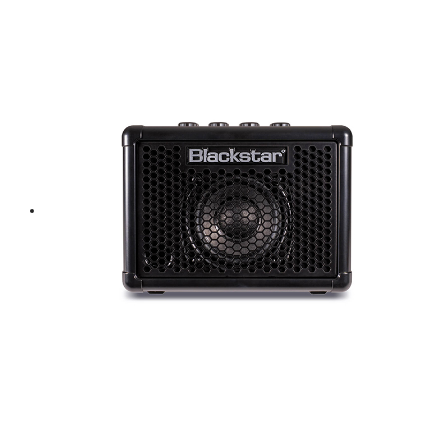
price
price
was:
is:
฿ 74,000.
฿ 66,600.