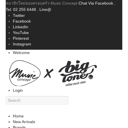
สมาชิกใหม่ของครอบครัว Music Concept
Chat Via Facebook
,
Tel: 02 255 6448
,
Line@
Twitter
Facebook
LinkedIn
YouTube
Pinterest
Instagram
Welcome
Login
Home
New Arrivals
Brands