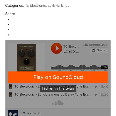
Categories:
Tc Electronic
,
เอฟเฟค Effect
Tc Eletronic
Brands
Share
Guitar&Bass Pedal (เอฟเฟคก้อน)
Categories
Modulation & Dynamic
Types
Effect (เอฟเฟค)
Instrument