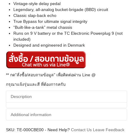
Vintage-style delay pedal
Legendary, all-analog bucket-brigade (BBD) circuit
Classic slap-back echo
True Bypass for ultimate signal integrity
“Built-like-a-tank” metal chassis
Runs on 9 V battery or the TC Electronic Powerplug 9 (not
included)
Designed and engineered in Denmark
** กด"สั่งซื้อ/สอบถามข้อมูล" เพื่อติดต่อผ่าน Line @
กรุณาแจ้งรุ่นและสี ที่ต้องการครับ
Description
Additional information
SKU:
Additional information
TE-000CBE00
-
Need Help?
Contact Us
Leave Feedback