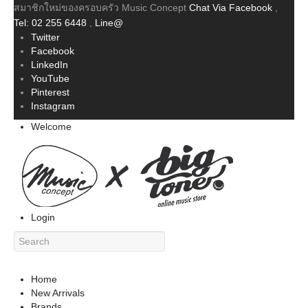
สมาชิกใหม่ของครอบครัว Music Concept
Chat Via Facebook
,
Tel: 02 255 6448
,
Line@
Twitter
Facebook
LinkedIn
YouTube
Pinterest
Instagram
Welcome
Login
Home
New Arrivals
Brands