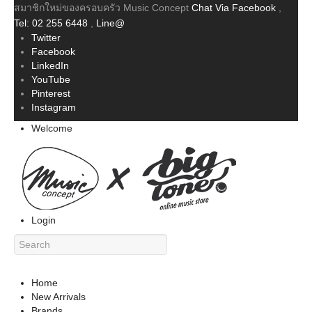
สมาชิกใหม่ของครอบครัว Music Concept
Chat Via Facebook
,
Tel: 02 255 6448
,
Line@
Twitter
Facebook
LinkedIn
YouTube
Pinterest
Instagram
Welcome
Login
Home
New Arrivals
Brands