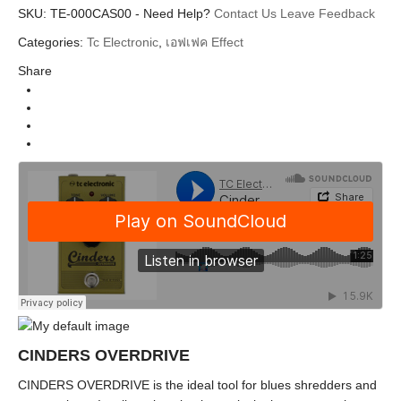
SKU:
Additional information
TE-000CAS00
-
Need Help?
Contact Us
Leave Feedback
Categories:
Tc Electronic
,
เอฟเฟค Effect
Tc Eletronic
Brands
Share
Guitar&Bass Pedal (เอฟเฟคก้อน)
Categories
Overdrive & Distortion
Types
Effect (เอฟเฟค)
Instrument
CINDERS OVERDRIVE
CINDERS OVERDRIVE is the ideal tool for blues shredders and