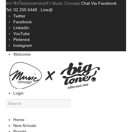
สมาชิกใหม่ของครอบครัว Music Concept
Chat Via Facebook
,
Tel: 02 255 6448
,
Line@
Twitter
Facebook
LinkedIn
YouTube
Pinterest
Instagram
Welcome
Login
Home
New Arrivals
Brands