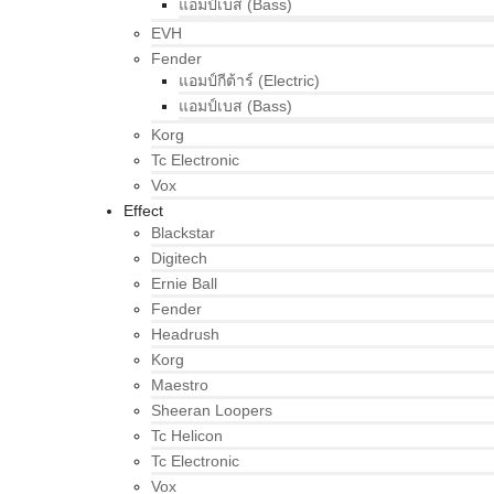
แอมป์เบส (Bass)
EVH
Fender
แอมป์กีต้าร์ (Electric)
แอมป์เบส (Bass)
Korg
Tc Electronic
Vox
Effect
Blackstar
Digitech
Ernie Ball
Fender
Headrush
Korg
Maestro
Sheeran Loopers
Tc Helicon
Tc Electronic
Vox