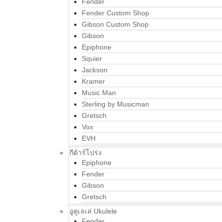
Fender
Fender Custom Shop
Gibson Custom Shop
Gibson
Epiphone
Squier
Jackson
Kramer
Music Man
Sterling by Musicman
Gretsch
Vox
EVH
กีต้าร์โปร่ง
Epiphone
Fender
Gibson
Gretsch
อูคูเลเล่ Ukulele
Fender