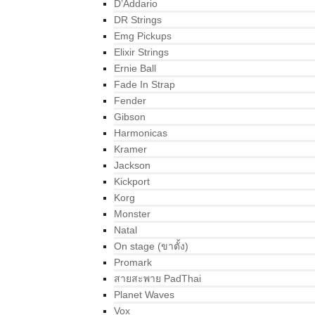
D’Addario
DR Strings
Emg Pickups
Elixir Strings
Ernie Ball
Fade In Strap
Fender
Gibson
Harmonicas
Kramer
Jackson
Kickport
Korg
Monster
Natal
On stage (ขาตั้ง)
Promark
สายสะพาย PadThai
Planet Waves
Vox