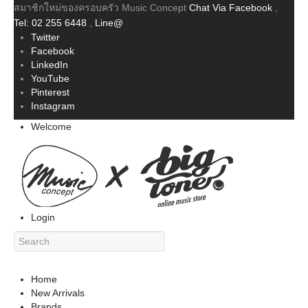
สมาชิกใหม่ของครอบครัว Music Concept
Chat Via Facebook
,
Tel: 02 255 6448
,
Line@
Twitter
Facebook
LinkedIn
YouTube
Pinterest
Instagram
Welcome
Login
Home
New Arrivals
Brands