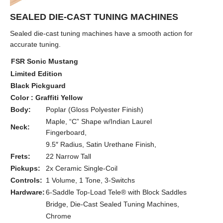
SEALED DIE-CAST TUNING MACHINES
Sealed die-cast tuning machines have a smooth action for
accurate tuning.
FSR Sonic Mustang
Limited Edition
Black Pickguard
Color : Graffiti Yellow
Body:
Poplar (Gloss Polyester Finish)
Maple, “C” Shape w/Indian Laurel
Neck:
Fingerboard,
9.5″ Radius, Satin Urethane Finish,
Frets:
22 Narrow Tall
Pickups:
2x Ceramic Single-Coil
Controls:
1 Volume, 1 Tone, 3-Switchs
Hardware:
6-Saddle Top-Load Tele® with Block Saddles
Bridge, Die-Cast Sealed Tuning Machines,
Chrome