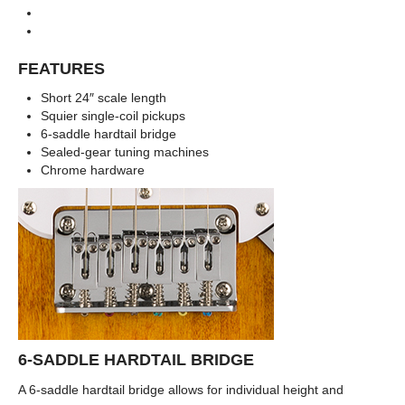
Sonic Series, Limited Edition
Series
Graffiti Yellow Indian Laurel Neck
Colors
FEATURES
Short 24″ scale length
Squier single-coil pickups
6-saddle hardtail bridge
Sealed-gear tuning machines
Chrome hardware
6-SADDLE HARDTAIL BRIDGE
A 6-saddle hardtail bridge allows for individual height and