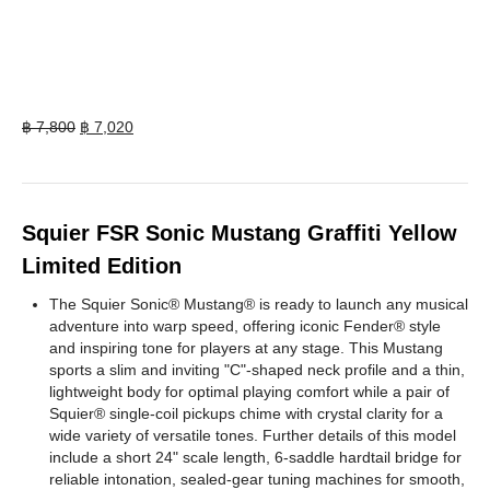
Original
Current
฿
7,800
฿
7,020
price
price
was:
is:
฿ 7,800.
฿ 7,020.
Squier FSR Sonic Mustang Graffiti Yellow
Limited Edition
The Squier Sonic® Mustang® is ready to launch any musical
adventure into warp speed, offering iconic Fender® style
and inspiring tone for players at any stage. This Mustang
sports a slim and inviting "C"-shaped neck profile and a thin,
lightweight body for optimal playing comfort while a pair of
Squier® single-coil pickups chime with crystal clarity for a
wide variety of versatile tones. Further details of this model
include a short 24" scale length, 6-saddle hardtail bridge for
reliable intonation, sealed-gear tuning machines for smooth,