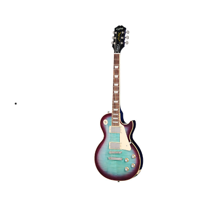
price
price
was:
is:
฿ 14,500.
฿ 13,050.