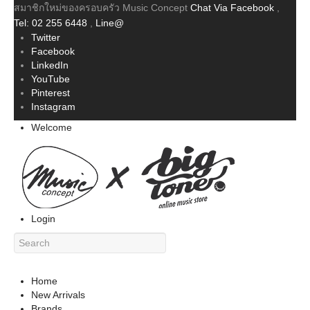
สมาชิกใหม่ของครอบครัว Music Concept
Chat Via Facebook
,
Tel: 02 255 6448
,
Line@
Twitter
Facebook
LinkedIn
YouTube
Pinterest
Instagram
Welcome
Login
Home
New Arrivals
Brands