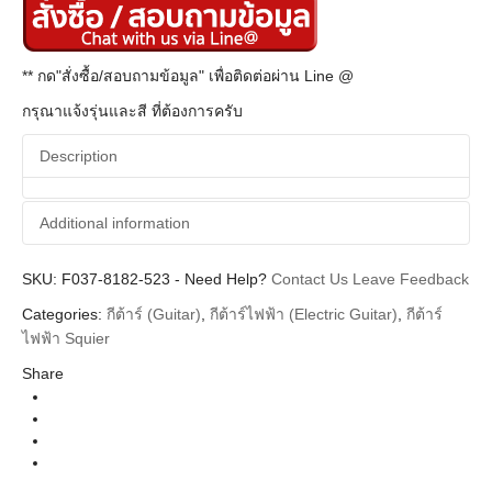
** กด"สั่งซื้อ/สอบถามข้อมูล" เพื่อติดต่อผ่าน Line @
กรุณาแจ้งรุ่นและสี ที่ต้องการครับ
Description
Additional information
SKU:
Additional information
F037-8182-523
-
Need Help?
Contact Us
Leave Feedback
Categories:
กีต้าร์ (Guitar)
,
กีต้าร์ไฟฟ้า (Electric Guitar)
,
กีต้าร์
Squier
Brands
ไฟฟ้า Squier
Guitar Electric
Instrument
Share
Stratocaster
Body Types
Pearl White Maple Neck
Colors
Affinity Series, Limited Edition
Series