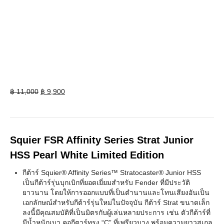
Original
Current
฿
11,000
฿
9,900
price
price
was:
is:
฿ 11,000.
฿ 9,900.
Squier FSR Affinity Series Strat Junior
HSS Pearl White Limited Edition
กีต้าร์ Squier® Affinity Series™ Stratocaster® Junior HSS
เป็นกีต้าร์รุ่นบุกเบิกที่ยอดเยี่ยมสำหรับ Fender ที่มีประวัติ
ยาวนาน โดยให้การออกแบบที่เป็นตำนานและโทนเสียงอันเป็น
เอกลักษณ์สำหรับกีต้าร์รุ่นใหม่ในปัจจุบัน กีต้าร์ Strat ขนาดเล็ก
ลงนี้มีคุณสมบัติที่เป็นมิตรกับผู้เล่นหลายประการ เช่น ตัวกีต้าร์ที่
มีน้ำหนักเบา คอกีตาร์ทรง “C” ที่เพรียวบาง พร้อมความยาวสเกล