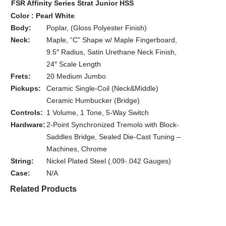
FSR Affinity Series Strat Junior HSS
Color : Pearl White
Body:
Poplar, (Gloss Polyester Finish)
Neck:
Maple, “C” Shape w/ Maple Fingerboard,
9.5″ Radius, Satin Urethane Neck Finish,
24″ Scale Length
Frets:
20 Medium Jumbo
Pickups:
Ceramic Single-Coil (Neck&Middle)
Ceramic Humbucker (Bridge)
Controls:
1 Volume, 1 Tone, 5-Way Switch
Hardware:
2-Point Synchronized Tremolo with Block-
Saddles Bridge, Sealed Die-Cast Tuning –
Machines, Chrome
String:
Nickel Plated Steel (.009-.042 Gauges)
Case:
N/A
Related Products