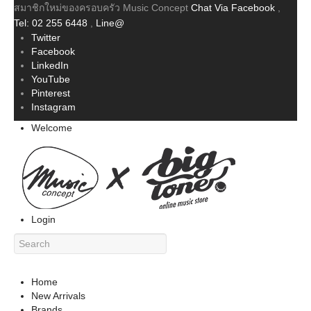
สมาชิกใหม่ของครอบครัว Music Concept
Chat Via Facebook
,
Tel: 02 255 6448
,
Line@
Twitter
Facebook
LinkedIn
YouTube
Pinterest
Instagram
Welcome
Login
Home
New Arrivals
Brands