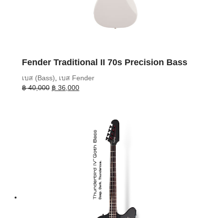
Fender Traditional II 70s Precision Bass
เบส (Bass)
,
เบส Fender
Original
Current
฿
40,000
฿
36,000
price
price
was:
is:
฿ 40,000.
฿ 36,000.