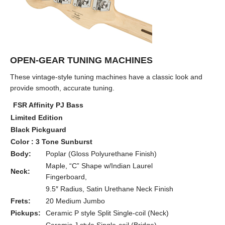
OPEN-GEAR TUNING MACHINES
These vintage-style tuning machines have a classic look and
provide smooth, accurate tuning.
FSR Affinity PJ Bass
Limited Edition
Black Pickguard
Color : 3 Tone Sunburst
Body:
Poplar (Gloss Polyurethane Finish)
Maple, “C” Shape w/Indian Laurel
Neck:
Fingerboard,
9.5″ Radius, Satin Urethane Neck Finish
Frets:
20 Medium Jumbo
Pickups:
Ceramic P style Split Single-coil (Neck)