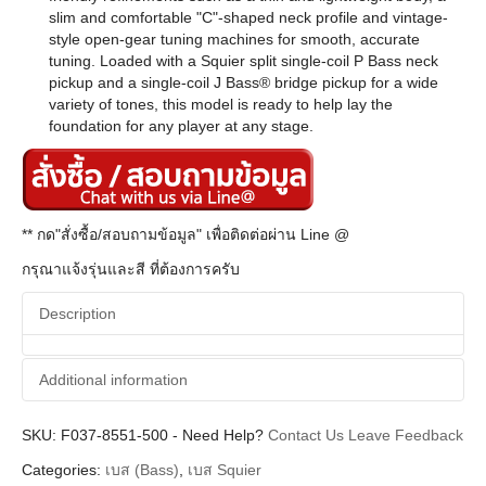
slim and comfortable "C"-shaped neck profile and vintage-
style open-gear tuning machines for smooth, accurate
tuning. Loaded with a Squier split single-coil P Bass neck
pickup and a single-coil J Bass® bridge pickup for a wide
variety of tones, this model is ready to help lay the
foundation for any player at any stage.
** กด"สั่งซื้อ/สอบถามข้อมูล" เพื่อติดต่อผ่าน Line @
กรุณาแจ้งรุ่นและสี ที่ต้องการครับ
Description
Additional information
SKU:
Additional information
F037-8551-500
-
Need Help?
Contact Us
Leave Feedback
Categories:
เบส (Bass)
,
เบส Squier
Squier
Brands