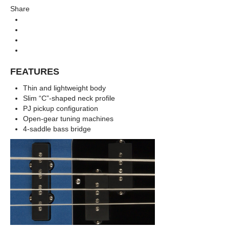
Share
ElectricBasses
Instrument
Precision Bass
Body Types
Affinity Series, Limited Edition
Series
3 Tone Sunburst Indian Laurel Neck
Colors
FEATURES
Thin and lightweight body
Slim “C”-shaped neck profile
PJ pickup configuration
Open-gear tuning machines
4-saddle bass bridge