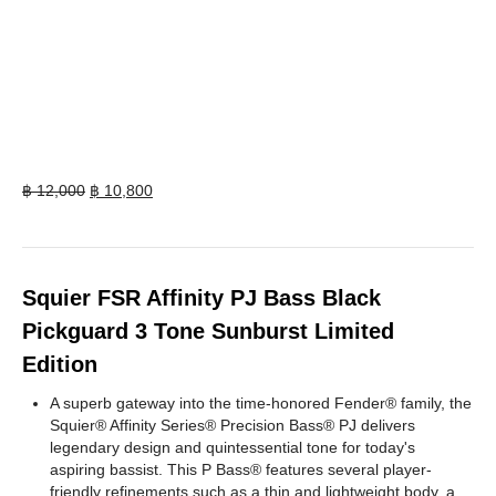
Original
Current
฿
12,000
฿
10,800
price
price
was:
is:
฿ 12,000.
฿ 10,800.
Squier FSR Affinity PJ Bass Black
Pickguard 3 Tone Sunburst Limited
Edition
A superb gateway into the time-honored Fender® family, the
Squier® Affinity Series® Precision Bass® PJ delivers
legendary design and quintessential tone for today's
aspiring bassist. This P Bass® features several player-
friendly refinements such as a thin and lightweight body, a