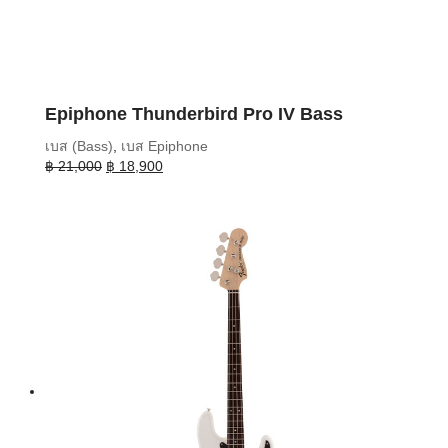
Epiphone Thunderbird Pro IV Bass
เบส (Bass)
,
เบส Epiphone
Original
Current
฿
21,000
฿
18,900
price
price
was:
is:
฿ 21,000.
฿ 18,900.