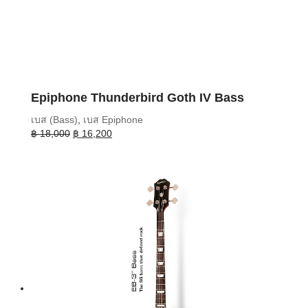
Epiphone Thunderbird Goth IV Bass
เบส (Bass)
,
เบส Epiphone
Original
Current
฿
18,000
฿
16,200
price
price
was:
is:
฿ 18,000.
฿ 16,200.