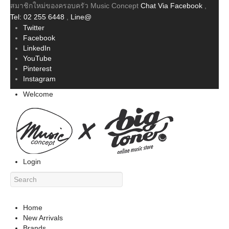
สมาชิกใหม่ของครอบครัว Music Concept
Chat Via Facebook
,
Tel: 02 255 6448
,
Line@
Twitter
Facebook
LinkedIn
YouTube
Pinterest
Instagram
Welcome
Login
Home
New Arrivals
Brands