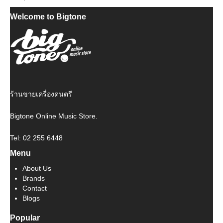
Welcome to Bigtone
ร้านขายเครื่องดนตรี
Bigtone Online Music Store.
Tel: 02 255 6448
Menu
About Us
Brands
Contact
Blogs
Popular