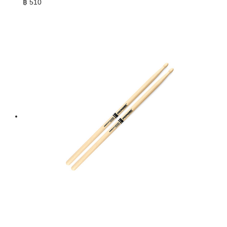
฿
510