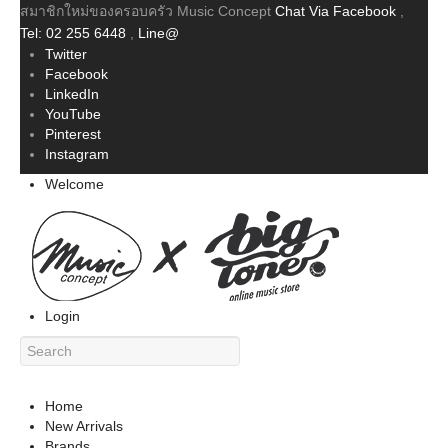
สมาชิกใหม่ของครอบครัว Music Concept
Chat Via Facebook
,
Tel: 02 255 6448
,
Line@
Twitter
Facebook
LinkedIn
YouTube
Pinterest
Instagram
Welcome
Login
Home
New Arrivals
Brands