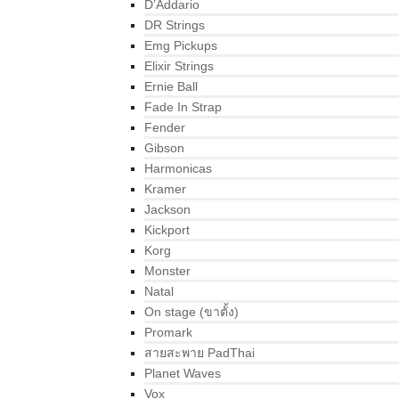
D’Addario
DR Strings
Emg Pickups
Elixir Strings
Ernie Ball
Fade In Strap
Fender
Gibson
Harmonicas
Kramer
Jackson
Kickport
Korg
Monster
Natal
On stage (ขาตั้ง)
Promark
สายสะพาย PadThai
Planet Waves
Vox