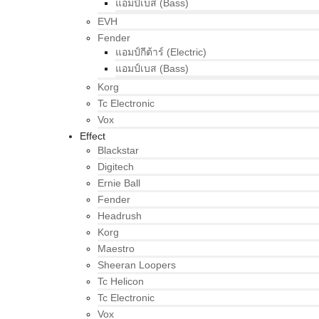
แอมป์เบส (Bass)
EVH
Fender
แอมป์กีต้าร์ (Electric)
แอมป์เบส (Bass)
Korg
Tc Electronic
Vox
Effect
Blackstar
Digitech
Ernie Ball
Fender
Headrush
Korg
Maestro
Sheeran Loopers
Tc Helicon
Tc Electronic
Vox