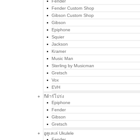
Fender
Fender Custom Shop
Gibson Custom Shop
Gibson
Epiphone
Squier
Jackson
Kramer
Music Man
Sterling by Musicman
Gretsch
Vox
EVH
กีต้าร์โปร่ง
Epiphone
Fender
Gibson
Gretsch
อูคูเลเล่ Ukulele
Fender